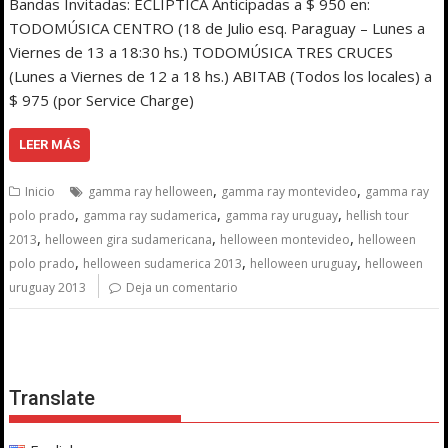
Bandas Invitadas: ECLIPTICA Anticipadas a $ 950 en:
TODOMÚSICA CENTRO (18 de Julio esq. Paraguay – Lunes a
Viernes de 13 a 18:30 hs.) TODOMÚSICA TRES CRUCES
(Lunes a Viernes de 12 a 18 hs.) ABITAB (Todos los locales) a
$ 975 (por Service Charge)
LEER MÁS
,
,
Inicio
gamma ray helloween
gamma ray montevideo
gamma ray
,
,
,
polo prado
gamma ray sudamerica
gamma ray uruguay
hellish tour
,
,
,
2013
helloween gira sudamericana
helloween montevideo
helloween
,
,
,
polo prado
helloween sudamerica 2013
helloween uruguay
helloween
uruguay 2013
Deja un comentario
Translate