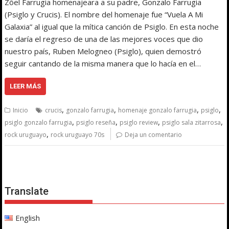
Zöel Farrugia homenajeara a su padre, Gonzalo Farrugia
(Psiglo y Crucis). El nombre del homenaje fue “Vuela A Mi
Galaxia” al igual que la mítica canción de Psiglo. En esta noche
se daría el regreso de una de las mejores voces que dio
nuestro país, Ruben Melogneo (Psiglo), quien demostró
seguir cantando de la misma manera que lo hacía en el…
LEER MÁS
,
,
,
,
Inicio
crucis
gonzalo farrugia
homenaje gonzalo farrugia
psiglo
,
,
,
,
psiglo gonzalo farrugia
psiglo reseña
psiglo review
psiglo sala zitarrosa
,
rock uruguayo
rock uruguayo 70s
Deja un comentario
Translate
English