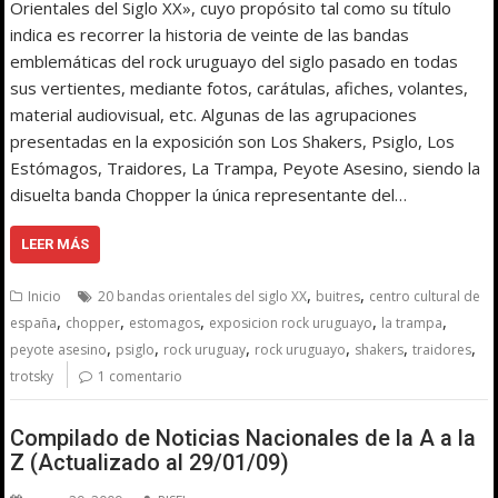
Orientales del Siglo XX», cuyo propósito tal como su título
indica es recorrer la historia de veinte de las bandas
emblemáticas del rock uruguayo del siglo pasado en todas
sus vertientes, mediante fotos, carátulas, afiches, volantes,
material audiovisual, etc. Algunas de las agrupaciones
presentadas en la exposición son Los Shakers, Psiglo, Los
Estómagos, Traidores, La Trampa, Peyote Asesino, siendo la
disuelta banda Chopper la única representante del…
LEER MÁS
,
,
Inicio
20 bandas orientales del siglo XX
buitres
centro cultural de
,
,
,
,
,
españa
chopper
estomagos
exposicion rock uruguayo
la trampa
,
,
,
,
,
,
peyote asesino
psiglo
rock uruguay
rock uruguayo
shakers
traidores
trotsky
1 comentario
Compilado de Noticias Nacionales de la A a la
Z (Actualizado al 29/01/09)