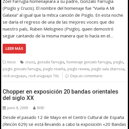
Zöel Farrugia homenajeara a su padre, Gonzalo Farrugia
(Psiglo y Crucis). El nombre del homenaje fue “Vuela A Mi
Galaxia” al igual que la mítica canción de Psiglo. En esta noche
se daría el regreso de una de las mejores voces que dio
nuestro país, Ruben Melogneo (Psiglo), quien demostró
seguir cantando de la misma manera que lo hacía en el…
LEER MÁS
,
,
,
,
Inicio
crucis
gonzalo farrugia
homenaje gonzalo farrugia
psiglo
,
,
,
,
psiglo gonzalo farrugia
psiglo reseña
psiglo review
psiglo sala zitarrosa
,
rock uruguayo
rock uruguayo 70s
Deja un comentario
Chopper en exposición 20 bandas orientales
del siglo XX
junio 8, 2009
RISE!
Desde el pasado 12 de Mayo en el Centro Cultural de España
(Rincón 629) se está llevando a cabo la exposición «20 Bandas