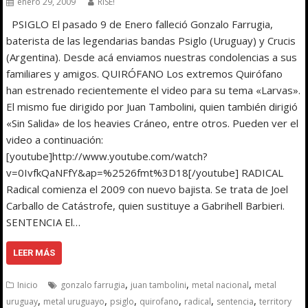
enero 29, 2009
RISE!
PSIGLO El pasado 9 de Enero falleció Gonzalo Farrugia,
baterista de las legendarias bandas Psiglo (Uruguay) y Crucis
(Argentina). Desde acá enviamos nuestras condolencias a sus
familiares y amigos. QUIRÓFANO Los extremos Quirófano
han estrenado recientemente el video para su tema «Larvas».
El mismo fue dirigido por Juan Tambolini, quien también dirigió
«Sin Salida» de los heavies Cráneo, entre otros. Pueden ver el
video a continuación:
[youtube]http://www.youtube.com/watch?
v=0IvfkQaNFfY&ap=%2526fmt%3D18[/youtube] RADICAL
Radical comienza el 2009 con nuevo bajista. Se trata de Joel
Carballo de Catástrofe, quien sustituye a Gabrihell Barbieri.
SENTENCIA El…
LEER MÁS
,
,
,
Inicio
gonzalo farrugia
juan tambolini
metal nacional
metal
,
,
,
,
,
,
uruguay
metal uruguayo
psiglo
quirofano
radical
sentencia
territory