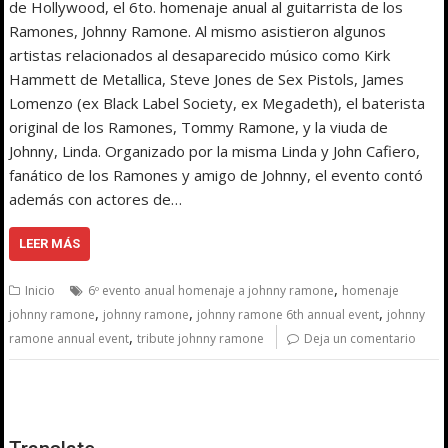
de Hollywood, el 6to. homenaje anual al guitarrista de los
Ramones, Johnny Ramone. Al mismo asistieron algunos
artistas relacionados al desaparecido músico como Kirk
Hammett de Metallica, Steve Jones de Sex Pistols, James
Lomenzo (ex Black Label Society, ex Megadeth), el baterista
original de los Ramones, Tommy Ramone, y la viuda de
Johnny, Linda. Organizado por la misma Linda y John Cafiero,
fanático de los Ramones y amigo de Johnny, el evento contó
además con actores de…
LEER MÁS
,
Inicio
6º evento anual homenaje a johnny ramone
homenaje
,
,
,
johnny ramone
johnny ramone
johnny ramone 6th annual event
johnny
,
ramone annual event
tribute johnny ramone
Deja un comentario