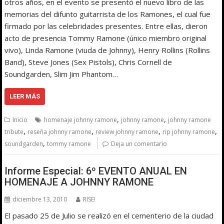
otros años, en el evento se presentó el nuevo libro de las
memorias del difunto guitarrista de los Ramones, el cual fue
firmado por las celebridades presentes. Entre ellas, dieron
acto de presencia Tommy Ramone (único miembro original
vivo), Linda Ramone (viuda de Johnny), Henry Rollins (Rollins
Band), Steve Jones (Sex Pistols), Chris Cornell de
Soundgarden, Slim Jim Phantom…
LEER MÁS
,
,
Inicio
homenaje johnny ramone
johnny ramone
johnny ramone
,
,
,
,
tribute
reseña johnny ramone
review johnny ramone
rip johnny ramone
,
soundgarden
tommy ramone
Deja un comentario
Informe Especial: 6º EVENTO ANUAL EN
HOMENAJE A JOHNNY RAMONE
diciembre 13, 2010
RISE!
El pasado 25 de Julio se realizó en el cementerio de la ciudad