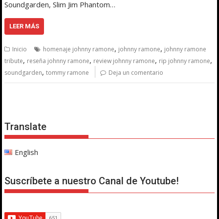
Soundgarden, Slim Jim Phantom…
LEER MÁS
,
,
Inicio
homenaje johnny ramone
johnny ramone
johnny ramone
,
,
,
,
tribute
reseña johnny ramone
review johnny ramone
rip johnny ramone
,
soundgarden
tommy ramone
Deja un comentario
Translate
English
Suscríbete a nuestro Canal de Youtube!