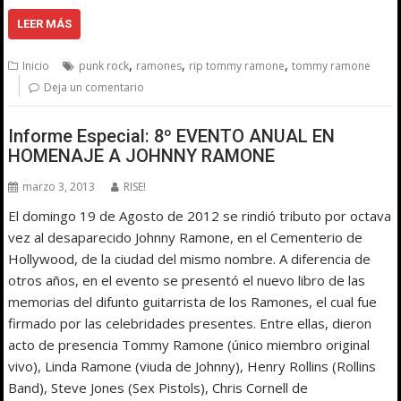
LEER MÁS
,
,
,
Inicio
punk rock
ramones
rip tommy ramone
tommy ramone
Deja un comentario
Informe Especial: 8º EVENTO ANUAL EN
HOMENAJE A JOHNNY RAMONE
marzo 3, 2013
RISE!
El domingo 19 de Agosto de 2012 se rindió tributo por octava
vez al desaparecido Johnny Ramone, en el Cementerio de
Hollywood, de la ciudad del mismo nombre. A diferencia de
otros años, en el evento se presentó el nuevo libro de las
memorias del difunto guitarrista de los Ramones, el cual fue
firmado por las celebridades presentes. Entre ellas, dieron
acto de presencia Tommy Ramone (único miembro original
vivo), Linda Ramone (viuda de Johnny), Henry Rollins (Rollins
Band), Steve Jones (Sex Pistols), Chris Cornell de