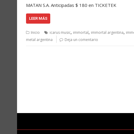
MATAN S.A. Anticipadas $ 180 en TICKETEK
LEER MÁS
,
,
,
Inicio
icarus music
immortal
immortal argentina
immo
metal argentina
Deja un comentario