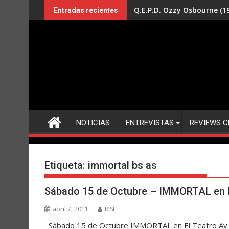
Saltar
Q.E.P.D. Ozzy Osbourne (19
Entradas recientes
al
contenido
NOTICIAS
ENTREVISTAS
REVIEWS C
Etiqueta:
immortal bs as
Sábado 15 de Octubre – IMMORTAL en El
abril 7, 2011
RISE!
Sábado 15 de Octubre IMMORTAL en El Teatro Av. 