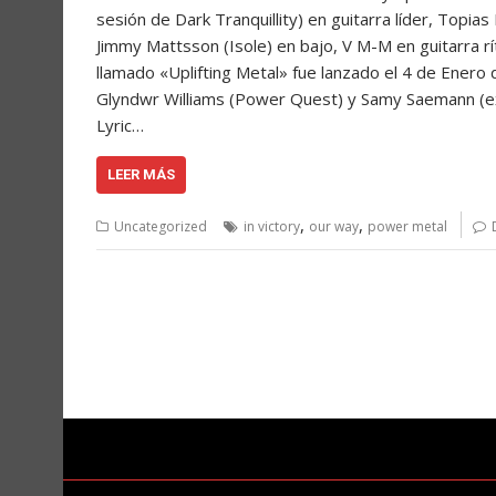
sesión de Dark Tranquillity) en guitarra líder, Topias
Jimmy Mattsson (Isole) en bajo, V M-M en guitarra r
llamado «Uplifting Metal» fue lanzado el 4 de Enero 
Glyndwr Williams (Power Quest) y Samy Saemann (ex-
Lyric…
LEER MÁS
,
,
Uncategorized
in victory
our way
power metal