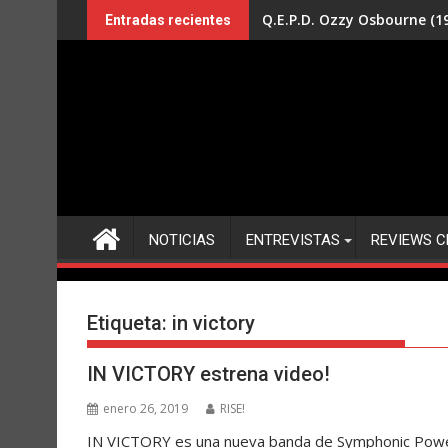
Saltar
Q.E.P.D. Ozzy Osbourne (19
Entradas recientes
al
contenido
NOTICIAS
ENTREVISTAS
REVIEWS C
Etiqueta:
in victory
IN VICTORY estrena video!
enero 26, 2019
RISE!
IN VICTORY es una nueva banda de Symphonic Power