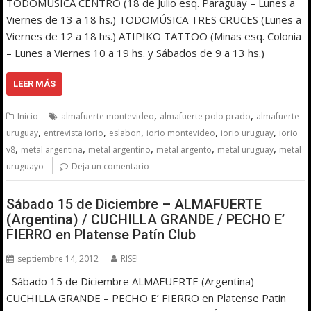
TODOMÚSICA CENTRO (18 de Julio esq. Paraguay – Lunes a
Viernes de 13 a 18 hs.) TODOMÚSICA TRES CRUCES (Lunes a
Viernes de 12 a 18 hs.) ATIPIKO TATTOO (Minas esq. Colonia
– Lunes a Viernes 10 a 19 hs. y Sábados de 9 a 13 hs.)
LEER MÁS
,
,
Inicio
almafuerte montevideo
almafuerte polo prado
almafuerte
,
,
,
,
,
uruguay
entrevista iorio
eslabon
iorio montevideo
iorio uruguay
iorio
,
,
,
,
,
v8
metal argentina
metal argentino
metal argento
metal uruguay
metal
uruguayo
Deja un comentario
Sábado 15 de Diciembre – ALMAFUERTE
(Argentina) / CUCHILLA GRANDE / PECHO E’
FIERRO en Platense Patín Club
septiembre 14, 2012
RISE!
Sábado 15 de Diciembre ALMAFUERTE (Argentina) –
CUCHILLA GRANDE – PECHO E’ FIERRO en Platense Patin