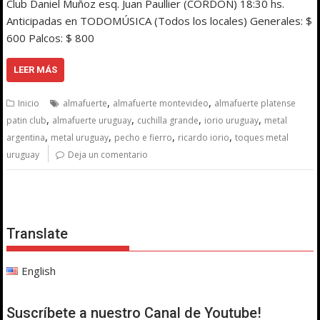
Club Daniel Muñoz esq. Juan Paullier (CORDÓN) 18:30 hs.
Anticipadas en TODOMÚSICA (Todos los locales) Generales: $
600 Palcos: $ 800
LEER MÁS
,
,
Inicio
almafuerte
almafuerte montevideo
almafuerte platense
,
,
,
,
patin club
almafuerte uruguay
cuchilla grande
iorio uruguay
metal
,
,
,
,
argentina
metal uruguay
pecho e fierro
ricardo iorio
toques metal
uruguay
Deja un comentario
Translate
English
Suscríbete a nuestro Canal de Youtube!