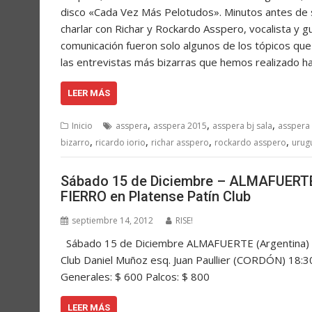
disco «Cada Vez Más Pelotudos». Minutos antes de s
charlar con Richar y Rockardo Asspero, vocalista y g
comunicación fueron solo algunos de los tópicos que
las entrevistas más bizarras que hemos realizado h
LEER MÁS
,
,
,
Inicio
asspera
asspera 2015
asspera bj sala
asspera
,
,
,
,
bizarro
ricardo iorio
richar asspero
rockardo asspero
urug
Sábado 15 de Diciembre – ALMAFUERTE
FIERRO en Platense Patín Club
septiembre 14, 2012
RISE!
Sábado 15 de Diciembre ALMAFUERTE (Argentina) 
Club Daniel Muñoz esq. Juan Paullier (CORDÓN) 18:
Generales: $ 600 Palcos: $ 800
LEER MÁS