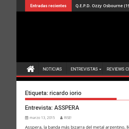
Saltar
Q.E.P.D. Ozzy Osbourne (19
Entradas recientes
al
contenido
NOTICIAS
ENTREVISTAS
REVIEWS C
Etiqueta:
ricardo iorio
Entrevista: ASSPERA
marzo 13, 2015
RISE!
Asspera, la banda más bizarra del metal argentino, 