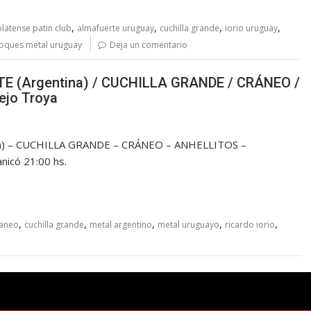
,
,
,
,
latense patin club
almafuerte uruguay
cuchilla grande
iorio uruguay
toques metal uruguay
Deja un comentario
E (Argentina) / CUCHILLA GRANDE / CRÁNEO /
jo Troya
a) – CUCHILLA GRANDE – CRÁNEO – ANHELLITOS –
nicó 21:00 hs.
,
,
,
,
,
raneo
cuchilla grande
metal argentino
metal uruguayo
ricardo iorio