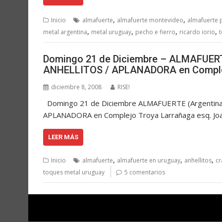
,
,
Inicio
almafuerte
almafuerte montevideo
almafuerte p
,
,
,
,
metal argentina
metal uruguay
pecho e fierro
ricardo iorio
Domingo 21 de Diciembre – ALMAFUERT
ANHELLITOS / APLANADORA en Comple
diciembre 8, 2008
RISE!
Domingo 21 de Diciembre ALMAFUERTE (Argentin
APLANADORA en Complejo Troya Larrañaga esq. Joa
LEER MÁS
,
,
,
Inicio
almafuerte
almafuerte en uruguay
anhellitos
c
toques metal uruguay
5 comentarios