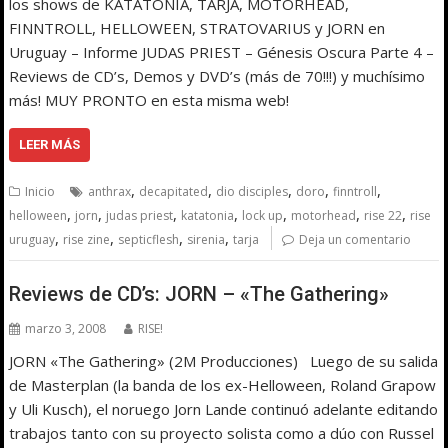
los shows de KATATONIA, TARJA, MOTORHEAD,
FINNTROLL, HELLOWEEN, STRATOVARIUS y JORN en
Uruguay – Informe JUDAS PRIEST – Génesis Oscura Parte 4 –
Reviews de CD’s, Demos y DVD’s (más de 70!!!) y muchísimo
más! MUY PRONTO en esta misma web!
LEER MÁS
,
,
,
,
,
Inicio
anthrax
decapitated
dio disciples
doro
finntroll
,
,
,
,
,
,
,
helloween
jorn
judas priest
katatonia
lock up
motorhead
rise 22
rise
,
,
,
,
uruguay
rise zine
septicflesh
sirenia
tarja
Deja un comentario
Reviews de CD’s: JORN – «The Gathering»
marzo 3, 2008
RISE!
JORN «The Gathering» (2M Producciones) Luego de su salida
de Masterplan (la banda de los ex-Helloween, Roland Grapow
y Uli Kusch), el noruego Jorn Lande continuó adelante editando
trabajos tanto con su proyecto solista como a dúo con Russel