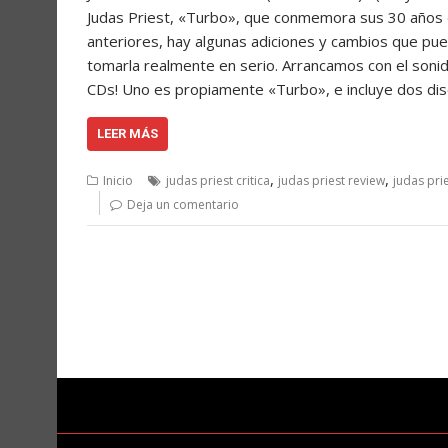
Judas Priest, «Turbo», que conmemora sus 30 años de
anteriores, hay algunas adiciones y cambios que pued
tomarla realmente en serio. Arrancamos con el soni
CDs! Uno es propiamente «Turbo», e incluye dos di
LEER MÁS
,
,
Inicio
judas priest critica
judas priest review
judas pri
Deja un comentario