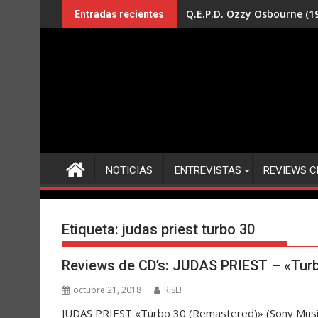
Saltar
Q.E.P.D. Ozzy Osbourne (19
Entradas recientes
al
contenido
NOTICIAS
ENTREVISTAS
REVIEWS C
Etiqueta:
judas priest turbo 30
Reviews de CD’s: JUDAS PRIEST – «Tur
octubre 21, 2018
RISE!
JUDAS PRIEST «Turbo 30 (Remastered)» (Sony Music)