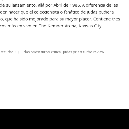
 su lanzamiento, allá por Abril de 1986. A diferencia de las
en hacer que el coleccionista o fanático de Judas pudiera
do, que ha sido mejorado para su mayor placer. Contiene tres
scos más en vivo en The Kemper Arena, Kansas City.…
,
,
est turbo 30
judas priest turbo critica
judas priest turbo review