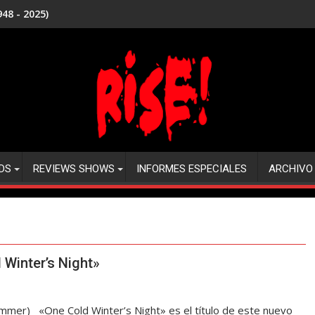
48 - 2025)
DS
REVIEWS SHOWS
INFORMES ESPECIALES
ARCHIVO
Winter’s Night»
er) «One Cold Winter’s Night» es el título de este nuevo