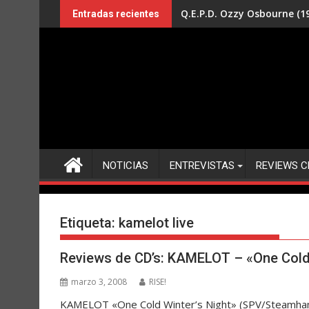
Saltar
Q.E.P.D. Ozzy Osbourne (19
Entradas recientes
al
contenido
NOTICIAS
ENTREVISTAS
REVIEWS C
Etiqueta:
kamelot live
Reviews de CD’s: KAMELOT – «One Cold 
marzo 3, 2008
RISE!
KAMELOT «One Cold Winter’s Night» (SPV/Steamhamm