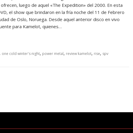
ofrecen, luego de aquel «The Expedition» del 2000. En esta
 DVD, el show que brindaron en la fría noche del 11 de Febrero
 ciudad de Oslo, Noruega. Desde aquel anterior disco en vivo
puente para Kamelot, quienes…
,
,
,
,
,
one cold winter's night
power metal
review kamelot
rise
spv