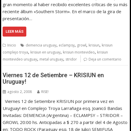
gran momento al haber recibido excelentes críticas de su más
reciente álbum «Southern Storm». En el marco de la gira de
presentación…
LEER MÁS
,
,
,
,
Inicio
demencia uruguay
eclampsy
growl
krisiun
krisiun
,
,
,
complejo troya
krisiun en uruguay
krisiun montevideo
krisiun
,
,
montevideo uruguay
metal uruguay
stridor
Deja un comentario
Viernes 12 de Setiembre – KRISIUN en
Uruguay!
agosto 2, 2008
RISE!
Viernes 12 de Setiembre KRISIUN por primera vez en
Uruguay! en Complejo Troya Larrañaga esq. Joanicó Bandas
Invitadas: DEMENCIA (Argentina) – ECLAMPSY – STRIDOR –
GROWL 20:00 hs. Anticipadas a $ 270 a partir del 4 de Agosto
en: TODO ROCK (Paraguay esq. 18 de Julio) SEMIFUSA