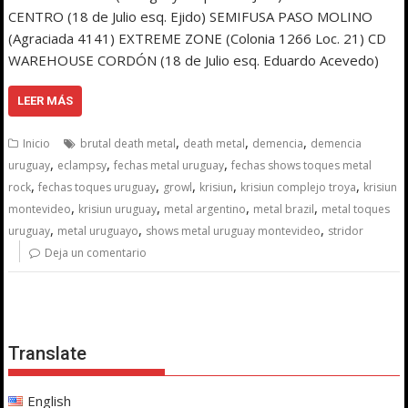
CENTRO (18 de Julio esq. Ejido) SEMIFUSA PASO MOLINO
(Agraciada 4141) EXTREME ZONE (Colonia 1266 Loc. 21) CD
WAREHOUSE CORDÓN (18 de Julio esq. Eduardo Acevedo)
LEER MÁS
,
,
,
Inicio
brutal death metal
death metal
demencia
demencia
,
,
,
uruguay
eclampsy
fechas metal uruguay
fechas shows toques metal
,
,
,
,
,
rock
fechas toques uruguay
growl
krisiun
krisiun complejo troya
krisiun
,
,
,
,
montevideo
krisiun uruguay
metal argentino
metal brazil
metal toques
,
,
,
uruguay
metal uruguayo
shows metal uruguay montevideo
stridor
Deja un comentario
Translate
English