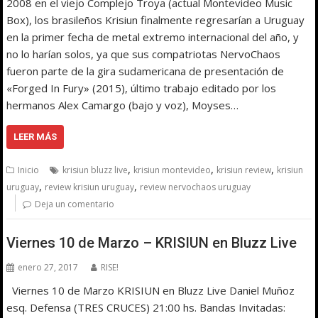
2008 en el viejo Complejo Troya (actual Montevideo Music
Box), los brasileños Krisiun finalmente regresarían a Uruguay
en la primer fecha de metal extremo internacional del año, y
no lo harían solos, ya que sus compatriotas NervoChaos
fueron parte de la gira sudamericana de presentación de
«Forged In Fury» (2015), último trabajo editado por los
hermanos Alex Camargo (bajo y voz), Moyses…
LEER MÁS
,
,
,
Inicio
krisiun bluzz live
krisiun montevideo
krisiun review
krisiun
,
,
uruguay
review krisiun uruguay
review nervochaos uruguay
Deja un comentario
Viernes 10 de Marzo – KRISIUN en Bluzz Live
enero 27, 2017
RISE!
Viernes 10 de Marzo KRISIUN en Bluzz Live Daniel Muñoz
esq. Defensa (TRES CRUCES) 21:00 hs. Bandas Invitadas: