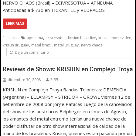
NERVO CHAOS (Brasil) – ECIVRESOTUA – APNEUMA
Anticipadas a $ 730 en TICKANTEL y REDPAGOS
LEER MÁS
,
,
,
,
Inicio
apneuma
ecivresotua
krisiun bluzz live
krisiun montevideo
,
,
,
krisiun uruguay
metal brazil
metal uruguay
nervo chaos
Deja un comentario
Reviews de Shows: KRISIUN en Complejo Troya
diciembre 30, 2008
RISE!
KRISIUN en Complejo Troya Bandas Teloneras: DEMENCIA
(Argentina) – ECLAMPSY – STRIDOR – GROWL Viernes 12 de
Setiembre de 2008 por Jorge Patacas Luego de la cancelación
del show de los austríacos Belphegor en el mes de Agosto,
los amantes del metal extremo tenían una nueva chance de
poder disfrutar de otro show internacional de calidad de la
mano de los brasileños Krisiun, quienes están pasando por un