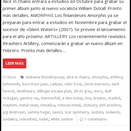
Alice In Chains entrará a estudios en Octubre para grabar su
primer álbum junto al nuevo vocalista William DuVall. Pronto
más detalles. AMORPHIS Los finlandeses Amorphis ya se
preparan para entrar a estudios en Noviembre para grabar el
sucesor de «Silent Waters» (2007). Se prevee el lanzamiento
para el año próximo. ARTILLERY Los recientemente reunidos
thrashers Artillery, comenzarán a grabar un nuevo álbum en
Febrero. Pronto más detalles.…
LEER MÁS
,
,
,
,
Inicio
alabama thunderpussy
alice in chains
amorphis
artillery
,
,
,
,
,
behemoth
born from pain
caliban
celtic frost
christ inversion
dark
,
,
,
,
,
funeral
deathstars
dillinger escape plan
dir en grey
doro
duff
,
,
,
,
,
,
,
mckagan
gamma ray
hammerfall
it dies today
kiss
kreator
loaded
,
,
,
,
,
,
mayhem
metal news
metallica
noticias metal
obituary
phil anselmo
,
,
,
,
,
,
pig destroyer
sammy hagar
saxon
scar symmetry
sodom
soilwork
,
,
,
suidakra
unleashed
vader
white zombie
1 comentario