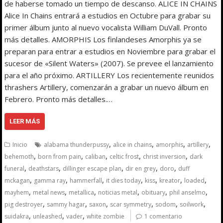
de haberse tomado un tiempo de descanso. ALICE IN CHAINS
Alice In Chains entrará a estudios en Octubre para grabar su
primer álbum junto al nuevo vocalista William DuVall. Pronto
más detalles. AMORPHIS Los finlandeses Amorphis ya se
preparan para entrar a estudios en Noviembre para grabar el
sucesor de «Silent Waters» (2007). Se prevee el lanzamiento
para el año próximo. ARTILLERY Los recientemente reunidos
thrashers Artillery, comenzarán a grabar un nuevo álbum en
Febrero. Pronto más detalles.…
LEER MÁS
,
,
,
,
Inicio
alabama thunderpussy
alice in chains
amorphis
artillery
,
,
,
,
,
behemoth
born from pain
caliban
celtic frost
christ inversion
dark
,
,
,
,
,
funeral
deathstars
dillinger escape plan
dir en grey
doro
duff
,
,
,
,
,
,
,
mckagan
gamma ray
hammerfall
it dies today
kiss
kreator
loaded
,
,
,
,
,
,
mayhem
metal news
metallica
noticias metal
obituary
phil anselmo
,
,
,
,
,
,
pig destroyer
sammy hagar
saxon
scar symmetry
sodom
soilwork
,
,
,
suidakra
unleashed
vader
white zombie
1 comentario