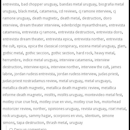
,
,
,
entrevista
bad chopper uruguay
bandas metal uruguay
biografia metal
,
,
,
,
,
uruguay
black metal
catamenia
cd reviews
cj ramone interview
cj
,
,
,
,
ramone uruguay
death magnetic
death metal
destruction
doro
,
,
,
interview
dream theater interview
edenbridge myearthdream
entrevista
,
,
,
,
catamenia
entrevista cj ramone
entrevista destruction
entrevista doro
,
,
,
entrevista dream theater
entrevista epica
entrevista norther
entrevista
,
,
,
,
,
the cult
epica
epica the classical conspiracy
escena metal uruguay
glam
,
,
,
,
,
gothic metal
gothic seccion
gothic section
hard rock
heavy metal
,
,
,
herrumbre
indice metal uruguay
interview catamenia
interview
,
,
,
,
destruction
interview epica
interview norther
interview the cult
james
,
,
,
,
labrie
jordan rudess entrevista
jordan rudess interview
judas priest
,
,
,
judas priest nostradamus review
metal uruguay
metal uruguayo
,
,
metallica death magnetic
metallica death magnetic review
metallica
,
,
,
,
informe death magnetic
misfits
misfits uruguay
montevideo metal fest
,
,
,
motley crue crue fest
motley crue en vivo
motley crue live
motorhead
,
,
,
,
,
motorizer review
norther
opiniones uruguay
revista uruguay
rise! metal
,
,
,
,
rock uruguayo
sammy hagar
scorpions en vivo
silentium
simone
,
,
,
simons
tapa destruction
thrash metal
uruguay
Deja un comentario