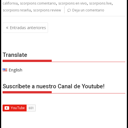
,
,
,
,
california
scorpions comentario
scorpions en vivo
scorpions live
,
scorpions reseña
scorpions review
Deja un comentario
Navegación
Entradas anteriores
de
entradas
Translate
English
Suscríbete a nuestro Canal de Youtube!