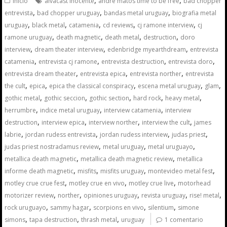
,
,
Inicio
alvacast inocente
andre matos time to be free
bad chopper
,
,
,
entrevista
bad chopper uruguay
bandas metal uruguay
biografia metal
,
,
,
,
,
uruguay
black metal
catamenia
cd reviews
cj ramone interview
cj
,
,
,
,
ramone uruguay
death magnetic
death metal
destruction
doro
,
,
,
interview
dream theater interview
edenbridge myearthdream
entrevista
,
,
,
,
catamenia
entrevista cj ramone
entrevista destruction
entrevista doro
,
,
,
entrevista dream theater
entrevista epica
entrevista norther
entrevista
,
,
,
,
,
the cult
epica
epica the classical conspiracy
escena metal uruguay
glam
,
,
,
,
,
gothic metal
gothic seccion
gothic section
hard rock
heavy metal
,
,
,
herrumbre
indice metal uruguay
interview catamenia
interview
,
,
,
,
destruction
interview epica
interview norther
interview the cult
james
,
,
,
,
labrie
jordan rudess entrevista
jordan rudess interview
judas priest
,
,
,
judas priest nostradamus review
metal uruguay
metal uruguayo
,
,
metallica death magnetic
metallica death magnetic review
metallica
,
,
,
,
informe death magnetic
misfits
misfits uruguay
montevideo metal fest
,
,
,
motley crue crue fest
motley crue en vivo
motley crue live
motorhead
,
,
,
,
,
motorizer review
norther
opiniones uruguay
revista uruguay
rise! metal
,
,
,
,
rock uruguayo
sammy hagar
scorpions en vivo
silentium
simone
,
,
,
simons
tapa destruction
thrash metal
uruguay
1 comentario