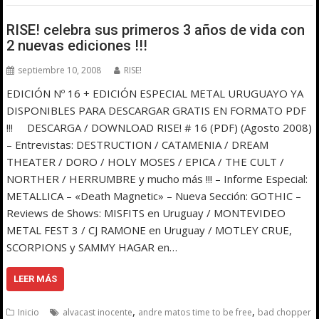
RISE! celebra sus primeros 3 años de vida con
2 nuevas ediciones !!!
septiembre 10, 2008
RISE!
EDICIÓN Nº 16 + EDICIÓN ESPECIAL METAL URUGUAYO YA
DISPONIBLES PARA DESCARGAR GRATIS EN FORMATO PDF
!!! DESCARGA / DOWNLOAD RISE! # 16 (PDF) (Agosto 2008)
– Entrevistas: DESTRUCTION / CATAMENIA / DREAM
THEATER / DORO / HOLY MOSES / EPICA / THE CULT /
NORTHER / HERRUMBRE y mucho más !!! – Informe Especial:
METALLICA – «Death Magnetic» – Nueva Sección: GOTHIC –
Reviews de Shows: MISFITS en Uruguay / MONTEVIDEO
METAL FEST 3 / CJ RAMONE en Uruguay / MOTLEY CRUE,
SCORPIONS y SAMMY HAGAR en…
LEER MÁS
,
,
Inicio
alvacast inocente
andre matos time to be free
bad chopper