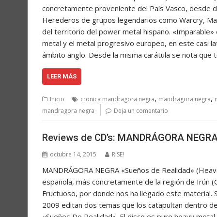
concretamente proveniente del País Vasco, desde d
Herederos de grupos legendarios como Warcry, Man
del territorio del power metal hispano. «Imparable»
metal y el metal progresivo europeo, en este casi l
ámbito anglo. Desde la misma carátula se nota que 
LEER MÁS
,
,
Inicio
cronica mandragora negra
mandragora negra
mandragora negra
Deja un comentario
Reviews de CD’s: MANDRÁGORA NEGRA 
octubre 14, 2015
RISE!
MANDRÁGORA NEGRA «Sueños de Realidad» (Heaven
española, más concretamente de la región de Irún (
Fructuoso, por donde nos ha llegado este material. S
2009 editan dos temas que los catapultan dentro de
«Sueños De Realidad». El disco es puro heavy meta