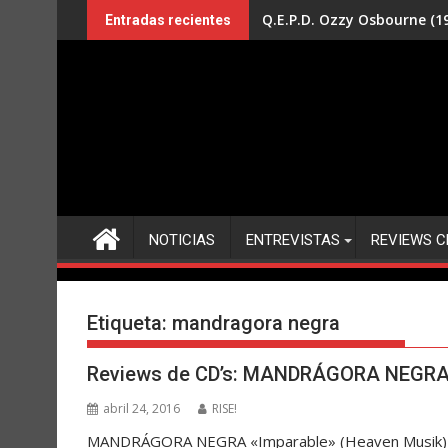
Saltar
Q.E.P.D. Ozzy Osbourne (19
Entradas recientes
al
contenido
NOTICIAS
ENTREVISTAS
REVIEWS C
Etiqueta:
mandragora negra
Reviews de CD’s: MANDRÁGORA NEGRA 
abril 24, 2016
RISE!
MANDRÁGORA NEGRA «Imparable» (Heaven Musik) M