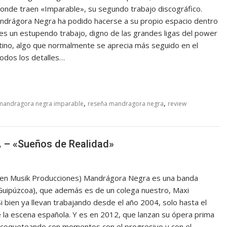
onde traen «Imparable», su segundo trabajo discográfico.
drágora Negra ha podido hacerse a su propio espacio dentro
 es un estupendo trabajo, digno de las grandes ligas del power
atino, algo que normalmente se aprecia más seguido en el
todos los detalles…
,
,
mandragora negra imparable
reseña mandragora negra
review
– «Sueños de Realidad»
 Musik Producciones) Mandrágora Negra es una banda
Guipúzcoa), que además es de un colega nuestro, Maxi
i bien ya llevan trabajando desde el año 2004, solo hasta el
 la escena española. Y es en 2012, que lanzan su ópera prima
l coqueteando con momentos con el progresivo y con el