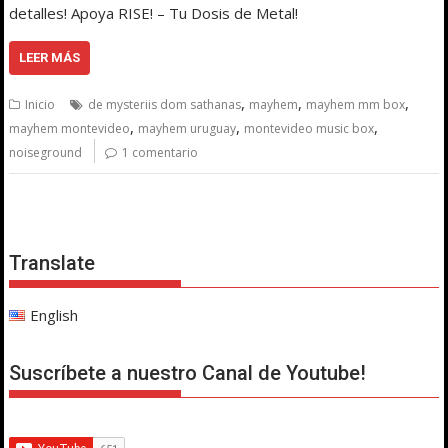
detalles! Apoya RISE! – Tu Dosis de Metal!
LEER MÁS
,
,
,
Inicio
de mysteriis dom sathanas
mayhem
mayhem mm box
,
,
,
mayhem montevideo
mayhem uruguay
montevideo music box
noiseground
1 comentario
Translate
English
Suscríbete a nuestro Canal de Youtube!