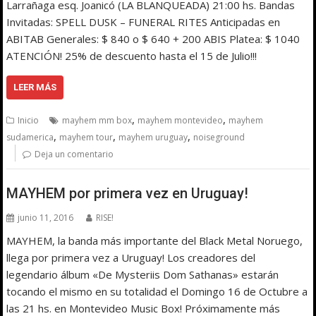
Larrañaga esq. Joanicó (LA BLANQUEADA) 21:00 hs. Bandas
Invitadas: SPELL DUSK – FUNERAL RITES Anticipadas en
ABITAB Generales: $ 840 o $ 640 + 200 ABIS Platea: $ 1040
ATENCIÓN! 25% de descuento hasta el 15 de Julio!!!
LEER MÁS
,
,
Inicio
mayhem mm box
mayhem montevideo
mayhem
,
,
,
sudamerica
mayhem tour
mayhem uruguay
noiseground
Deja un comentario
MAYHEM por primera vez en Uruguay!
junio 11, 2016
RISE!
MAYHEM, la banda más importante del Black Metal Noruego,
llega por primera vez a Uruguay! Los creadores del
legendario álbum «De Mysteriis Dom Sathanas» estarán
tocando el mismo en su totalidad el Domingo 16 de Octubre a
las 21 hs. en Montevideo Music Box! Próximamente más