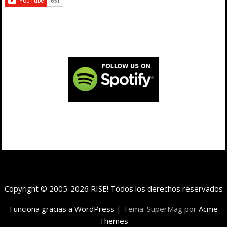
------------------------------------------
Copyright © 2005-2026 RISE! Todos los derechos reservados
Funciona gracias a WordPress
|
Tema: SuperMag por
Acme
Themes