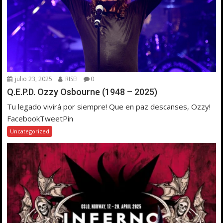
julio 23, 2025
RISE!
0
Q.E.P.D. Ozzy Osbourne (1948 – 2025)
Tu legado vivirá por siempre! Que en paz descanses, Ozzy!
FacebookTweetPin
Uncategorized