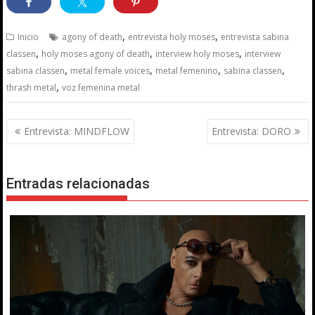
,
,
Inicio
agony of death
entrevista holy moses
entrevista sabina
,
,
,
classen
holy moses agony of death
interview holy moses
interview
,
,
,
,
sabina classen
metal female voices
metal femenino
sabina classen
,
thrash metal
voz femenina metal
Navegación
Entrevista: MINDFLOW
Entrevista: DORO
de
entradas
Entradas relacionadas