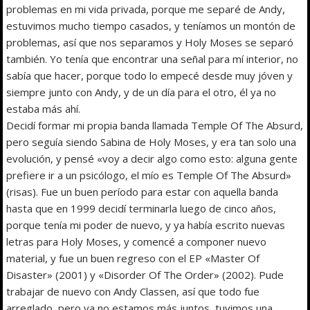
problemas en mi vida privada, porque me separé de Andy,
estuvimos mucho tiempo casados, y teníamos un montón de
problemas, así que nos separamos y Holy Moses se separó
también. Yo tenía que encontrar una señal para mí interior, no
sabía que hacer, porque todo lo empecé desde muy jóven y
siempre junto con Andy, y de un día para el otro, él ya no
estaba más ahí.
Decidí formar mi propia banda llamada Temple Of The Absurd,
pero seguía siendo Sabina de Holy Moses, y era tan solo una
evolución, y pensé «voy a decir algo como esto: alguna gente
prefiere ir a un psicólogo, el mío es Temple Of The Absurd»
(risas). Fue un buen período para estar con aquella banda
hasta que en 1999 decidí terminarla luego de cinco años,
porque tenía mi poder de nuevo, y ya había escrito nuevas
letras para Holy Moses, y comencé a componer nuevo
material, y fue un buen regreso con el EP «Master Of
Disaster» (2001) y «Disorder Of The Order» (2002). Pude
trabajar de nuevo con Andy Classen, así que todo fue
arreglado, pero ya no estamos más juntos, tuvimos una