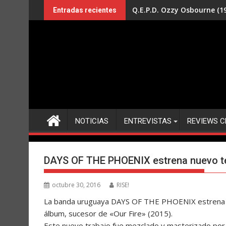
Saltar
Q.E.P.D. Ozzy Osbourne (19
Entradas recientes
al
contenido
NOTICIAS
ENTREVISTAS
REVIEWS C
DAYS OF THE PHOENIX estrena nuevo t
octubre 30, 2016
RISE!
La banda uruguaya DAYS OF THE PHOENIX estrena el
álbum, sucesor de «Our Fire» (2015).
Este nuevo trabajo fue mezclado y masterizado por Ch