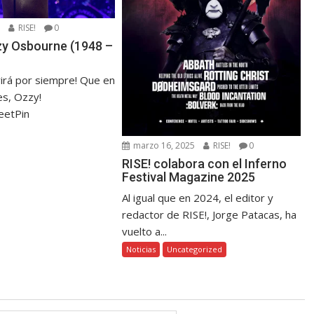
5
RISE!
0
zzy Osbourne (1948 –
virá por siempre! Que en
s, Ozzy!
eetPin
marzo 16, 2025
RISE!
0
RISE! colabora con el Inferno
Festival Magazine 2025
Al igual que en 2024, el editor y
redactor de RISE!, Jorge Patacas, ha
vuelto a...
Noticias
Uncategorized