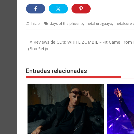
,
,
Inicio
days of the phoenix
metal uruguayo
metalcore 
Navegación
Reviews de CD’s: WHITE ZOMBIE – «It Came From
de
(Box Set)»
entradas
Entradas relacionadas