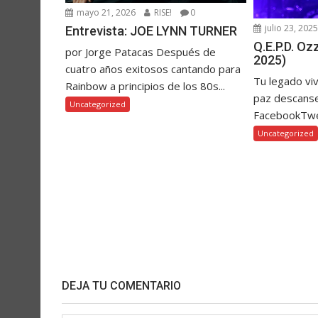
mayo 21, 2026
RISE!
0
julio 23, 202
Entrevista: JOE LYNN TURNER
Q.E.P.D. O
por Jorge Patacas Después de
2025)
cuatro años exitosos cantando para
Tu legado vi
Rainbow a principios de los 80s...
paz descanse
Uncategorized
FacebookTw
Uncategorized
DEJA TU COMENTARIO