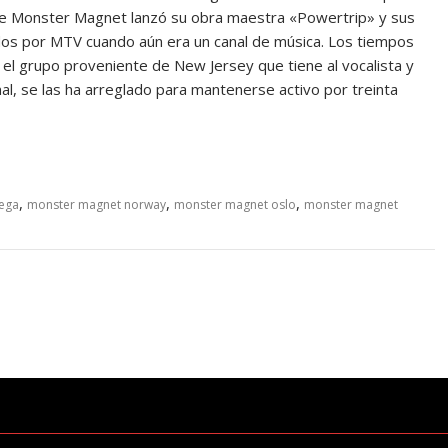
ue Monster Magnet lanzó su obra maestra «Powertrip» y sus
dos por MTV cuando aún era un canal de música. Los tiempos
el grupo proveniente de New Jersey que tiene al vocalista y
l, se las ha arreglado para mantenerse activo por treinta
,
,
,
ega
monster magnet norway
monster magnet oslo
monster magnet