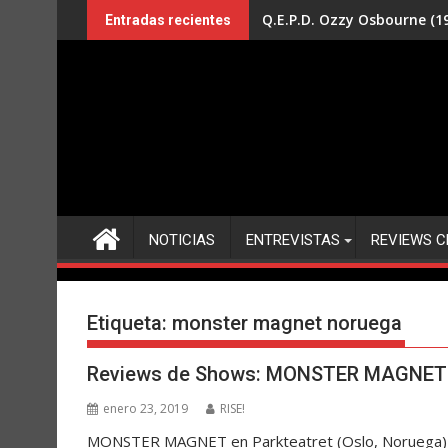
Saltar
Q.E.P.D. Ozzy Osbourne (19
Entradas recientes
al
contenido
NOTICIAS
ENTREVISTAS
REVIEWS C
Etiqueta:
monster magnet noruega
Reviews de Shows: MONSTER MAGNET en
enero 23, 2019
RISE!
MONSTER MAGNET en Parkteatret (Oslo, Noruega) 