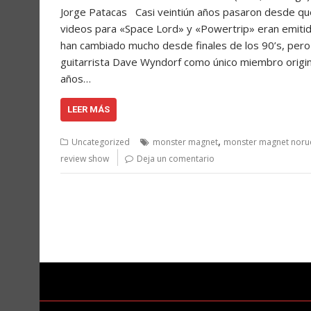
Jorge Patacas Casi veintiún años pasaron desde q
videos para «Space Lord» y «Powertrip» eran emiti
han cambiado mucho desde finales de los 90’s, pero 
guitarrista Dave Wyndorf como único miembro origina
años…
LEER MÁS
,
Uncategorized
monster magnet
monster magnet noru
review show
Deja un comentario