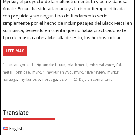
Myrkur, el proyecto de la multinstrumentista y actriz danesa
Amalie Bruun, ha sido aclamada y al mismo tiempo criticada
con prejuicio y sin ningún tipo de fundamento serio
simplemente por el hecho de incluir pasajes del Black Metal en
su música, teniendo en cuenta que no había practicado este
tipo de música antes. Más alla de esto, los hechos indican…
LEER MÁS
,
,
,
Uncategorized
amalie bruun
black metal
ethereal voice
folk
,
,
,
,
,
metal
john dee
myrkur
myrkur en vivo
myrkur live review
myrkur
,
,
,
noruega
myrkur oslo
noruega
oslo
Deja un comentario
Translate
English