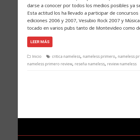
darse a conocer por todos los medios posibles ya sea
Esta actitud los ha llevado a participar de concurs
ediciones 2006 y 2007, Vesubio Rock 2007 y Música J
tocado en varios pubs tanto de Montevideo como de
LEER MÁS
,
,
Inicio
critica nameless
nameless primero
nameless pr
,
,
nameless primero review
reseña nameless
review nameless