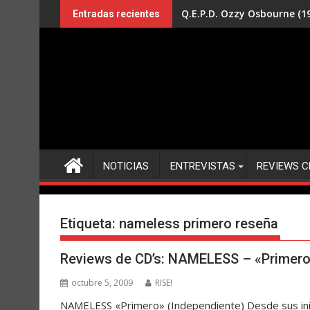
Saltar
Q.E.P.D. Ozzy Osbourne (19
Entradas recientes
al
contenido
NOTICIAS
ENTREVISTAS
REVIEWS C
Etiqueta:
nameless primero reseña
Reviews de CD’s: NAMELESS – «Primer
octubre 5, 2009
RISE!
NAMELESS «Primero» (Independiente) Desde sus inic