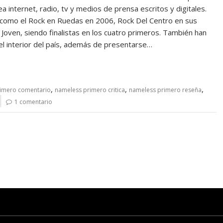
 internet, radio, tv y medios de prensa escritos y digitales.
os como el Rock en Ruedas en 2006, Rock Del Centro en sus
oven, siendo finalistas en los cuatro primeros. También han
l interior del país, además de presentarse…
,
,
,
imero comentario
nameless primero critica
nameless primero reseña
1 comentario