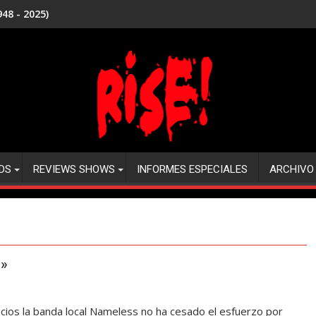
48 - 2025)
DS
REVIEWS SHOWS
INFORMES ESPECIALES
ARCHIVO
o»
ios la banda local Nameless no ha cesado el esfuerzo por