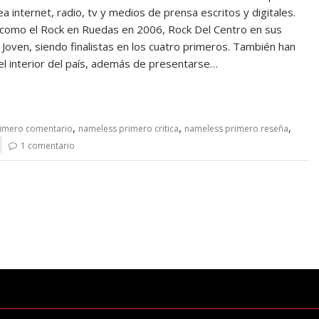
 internet, radio, tv y medios de prensa escritos y digitales.
os como el Rock en Ruedas en 2006, Rock Del Centro en sus
oven, siendo finalistas en los cuatro primeros. También han
l interior del país, además de presentarse…
,
,
,
imero comentario
nameless primero critica
nameless primero reseña
1 comentario