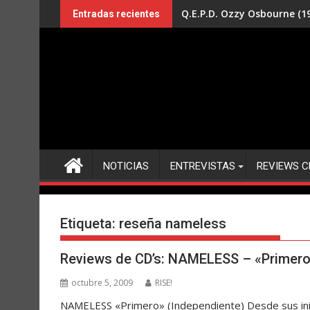
Saltar
Q.E.P.D. Ozzy Osbourne (19
Entradas recientes
al
contenido
NOTICIAS
ENTREVISTAS
REVIEWS C
Etiqueta:
reseña nameless
Reviews de CD’s: NAMELESS – «Primer
octubre 5, 2009
RISE!
NAMELESS «Primero» (Independiente) Desde sus inic