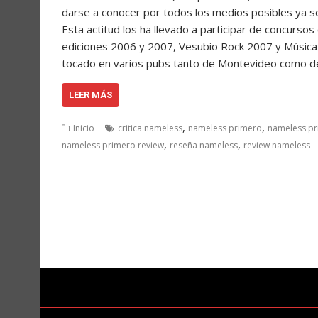
darse a conocer por todos los medios posibles ya sea
Esta actitud los ha llevado a participar de concurs
ediciones 2006 y 2007, Vesubio Rock 2007 y Música J
tocado en varios pubs tanto de Montevideo como de
LEER MÁS
,
,
Inicio
critica nameless
nameless primero
nameless pr
,
,
nameless primero review
reseña nameless
review nameless