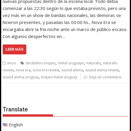
nuevas propuestas dentro de la escena local. Todo debía
comenzar a las 22:30 según lo que estaba previsto, pero una
vez más en un show de bandas nacionales, las demoras se
hicieron presentes, y pasadas las 00:00 hs., Nova Era se
encargaba abrir la fría noche ante un marco de público escaso.
Con algunos desperfectos en…
LEER MÁS
,
,
,
Inicio
decibelios toques
metal uruguayo
naturalis
naturalis
,
,
,
,
,
review
nova era
nova era review
sound anima
sound anima review
,
sound anima uruguay
toques metal uruguay
Deja un comentario
Translate
English