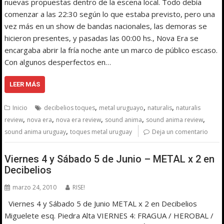
nuevas propuestas dentro de la escena local. Todo debía
comenzar a las 22:30 según lo que estaba previsto, pero una
vez más en un show de bandas nacionales, las demoras se
hicieron presentes, y pasadas las 00:00 hs., Nova Era se
encargaba abrir la fría noche ante un marco de público escaso.
Con algunos desperfectos en…
LEER MÁS
,
,
,
Inicio
decibelios toques
metal uruguayo
naturalis
naturalis
,
,
,
,
,
review
nova era
nova era review
sound anima
sound anima review
,
sound anima uruguay
toques metal uruguay
Deja un comentario
Viernes 4 y Sábado 5 de Junio – METAL x 2 en
Decibelios
marzo 24, 2010
RISE!
Viernes 4 y Sábado 5 de Junio METAL x 2 en Decibelios
Miguelete esq. Piedra Alta VIERNES 4: FRAGUA / HEROBAL /