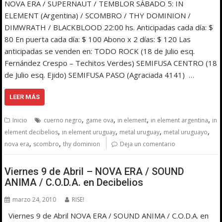
NOVA ERA / SUPERNAUT / TEMBLOR SÁBADO 5: IN
ELEMENT (Argentina) / SCOMBRO / THY DOMINION /
DIMWRATH / BLACKBLOOD 22:00 hs. Anticipadas cada día: $
80 En puerta cada día: $ 100 Abono x 2 días: $ 120 Las
anticipadas se venden en: TODO ROCK (18 de Julio esq.
Fernández Crespo – Techitos Verdes) SEMIFUSA CENTRO (18
de Julio esq. Ejido) SEMIFUSA PASO (Agraciada 4141) …
LEER MÁS
,
,
,
,
Inicio
cuerno negro
game ova
in element
in element argentina
in
,
,
,
,
element decibelios
in element uruguay
metal uruguay
metal uruguayo
,
,
nova era
scombro
thy dominion
Deja un comentario
Viernes 9 de Abril – NOVA ERA / SOUND
ANIMA / C.O.D.A. en Decibelios
marzo 24, 2010
RISE!
Viernes 9 de Abril NOVA ERA / SOUND ANIMA / C.O.D.A. en