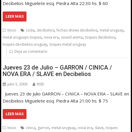
Decibelios Miguelete esq. Piedra Alta 22:30 hs. $ 60
LEER MÁS
,
,
,
,
Inicio
coda
decibelios
fechas shows decibelios
metal uruguay
,
,
,
,
metal uruguayo toques
nova era
sound anima
toques decibelios
,
toques decibelios uruguay
toques metal uruguay
Deja un comentario
Jueves 23 de Julio – GARRON / CINICA /
NOVA ERA / SLAVE en Decibelios
julio 5, 2009
RISE!
Jueves 23 de Julio GARRON – CINICA – NOVA ERA – SLAVE en
Decibelios Miguelete esq. Piedra Alta 21:00 hs. $ 75
LEER MÁS
,
,
,
,
,
Inicio
cinica
garron
metal uruguay
nova era
slave
toques