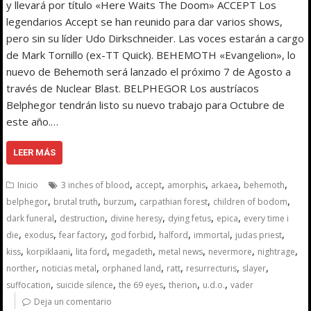
y llevará por título «Here Waits The Doom» ACCEPT Los
legendarios Accept se han reunido para dar varios shows,
pero sin su líder Udo Dirkschneider. Las voces estarán a cargo
de Mark Tornillo (ex-TT Quick). BEHEMOTH «Evangelion», lo
nuevo de Behemoth será lanzado el próximo 7 de Agosto a
través de Nuclear Blast. BELPHEGOR Los austríacos
Belphegor tendrán listo su nuevo trabajo para Octubre de
este año.…
LEER MÁS
,
,
,
,
,
Inicio
3 inches of blood
accept
amorphis
arkaea
behemoth
,
,
,
,
,
belphegor
brutal truth
burzum
carpathian forest
children of bodom
,
,
,
,
,
dark funeral
destruction
divine heresy
dying fetus
epica
every time i
,
,
,
,
,
,
,
die
exodus
fear factory
god forbid
halford
immortal
judas priest
,
,
,
,
,
,
,
kiss
korpiklaani
lita ford
megadeth
metal news
nevermore
nightrage
,
,
,
,
,
,
norther
noticias metal
orphaned land
ratt
resurrecturis
slayer
,
,
,
,
,
suffocation
suicide silence
the 69 eyes
therion
u.d.o.
vader
Deja un comentario