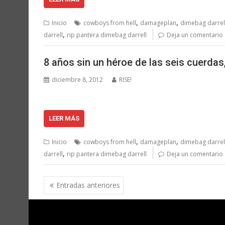
,
,
Inicio
cowboys from hell
damageplan
dimebag darrel
,
darrell
rip pantera dimebag darrell
Deja un comentario
8 años sin un héroe de las seis cuerdas
diciembre 8, 2012
RISE!
LEER MÁS
,
,
Inicio
cowboys from hell
damageplan
dimebag darrel
,
darrell
rip pantera dimebag darrell
Deja un comentario
Navegación
Entradas anteriores
de
entradas