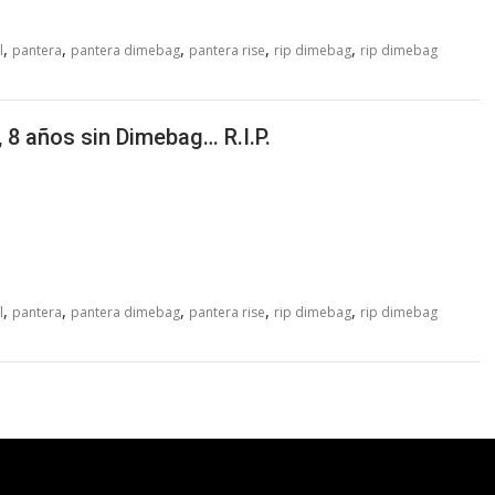
,
,
,
,
,
l
pantera
pantera dimebag
pantera rise
rip dimebag
rip dimebag
, 8 años sin Dimebag… R.I.P.
,
,
,
,
,
l
pantera
pantera dimebag
pantera rise
rip dimebag
rip dimebag