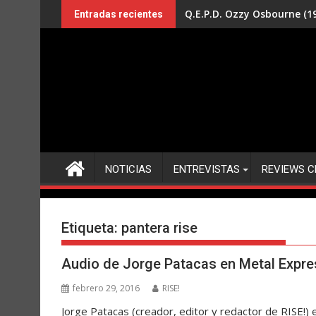
Saltar
Q.E.P.D. Ozzy Osbourne (19
Entradas recientes
al
contenido
NOTICIAS
ENTREVISTAS
REVIEWS C
Etiqueta:
pantera rise
Audio de Jorge Patacas en Metal Expre
febrero 29, 2016
RISE!
Jorge Patacas (creador, editor y redactor de RISE!)