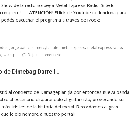
how de la radio noruega Metal Express Radio. Si te lo
ma completo! ATENCIÓN! El link de Youtube no funciona para
ink, podés escuchar el programa a través de iVoox:
,
,
,
,
,
odus
jorge patacas
mercyful fate
metal express
metal express radio
,
g
w.a.s.p
Deja un comentario
o de Dimebag Darrell…
stió al concierto de Damageplan (la por entonces nueva banda
ubió al escenario disparándole al guitarrista, provocando su
 más tristes de la historia del metal. Recordamos al gran
 que le dio nombre a nuestro portal!