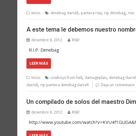
,
,
,
Inicio
dimebag darrell
pantera rise
rip dimebag
rise
A este tema le debemos nuestro nombr
diciembre 8, 2012
RISE!
R.I.P. Dimebag
LEER MÁS
,
,
Inicio
cowboys from hell
damageplan
dimebag darrel
,
darrell
rip pantera dimebag darrell
Deja un comentario
Un compilado de solos del maestro Dime
diciembre 8, 2012
RISE!
http://www.youtube.com/watch?v=KVU4f1GLlG
LEER MÁS