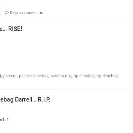
Deja un comentario
e… RISE!
,
,
,
,
,
l
pantera
pantera dimebag
pantera rise
rip dimebag
rip dimebag
bag Darrell… R.I.P.
A&hd=1