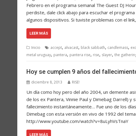
Febrero en el programa semanal The Guest DJ Hour S
perdiste, dale click abajo para escuchar el progra
algunos dispositivos. Si tuviste problemas con el l
LEER MÁS
,
,
,
,
Inicio
accept
alvacast
black sabbath
candlemass
ex
,
,
,
,
,
metal uruguay
pantera
pantera rise
rise
slayer
the gatherin
Hoy se cumplen 9 años del fallecimient
diciembre 8, 2013
RISE!
Un día como hoy pero del año 2004, un demente asi
de los ex Pantera, Vinnie Paul y Dimebag Darrell) y s
fallecimiento instantáneamente… Fue uno de los días
Dimebag con esta versión en vivo de 1992 del tema
http://www.youtube.com/watch?v=8uLyhVsTnaY
LEER MÁS