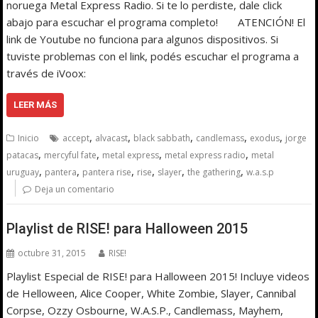
noruega Metal Express Radio. Si te lo perdiste, dale click
abajo para escuchar el programa completo! ATENCIÓN! El
link de Youtube no funciona para algunos dispositivos. Si
tuviste problemas con el link, podés escuchar el programa a
través de iVoox:
LEER MÁS
,
,
,
,
,
Inicio
accept
alvacast
black sabbath
candlemass
exodus
jorge
,
,
,
,
patacas
mercyful fate
metal express
metal express radio
metal
,
,
,
,
,
,
uruguay
pantera
pantera rise
rise
slayer
the gathering
w.a.s.p
Deja un comentario
Playlist de RISE! para Halloween 2015
octubre 31, 2015
RISE!
Playlist Especial de RISE! para Halloween 2015! Incluye videos
de Helloween, Alice Cooper, White Zombie, Slayer, Cannibal
Corpse, Ozzy Osbourne, W.A.S.P., Candlemass, Mayhem,