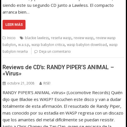
siendo este su segundo CD junto a Lawless. El compacto
arranca bien…
LEER MÁS
,
,
,
Inicio
blackie lawless
reseña wasp
review wasp
review wasp
,
,
,
,
babylon
w.a.s.p
wasp babylon critica
wasp babylon download
wasp
babylon reseña
Deja un comentario
Reviews de CD’s: RANDY PIPER’S ANIMAL –
«Virus»
octubre 21, 2008
RISE!
RANDY PIPER’S ANIMAL «Virus» (Locomotive Records) Quién
dijo que Blackie es WASP? Escuchen este disco y van a dudar
totalmente de esta afirmación. El resucitado de Randy Piper,
mas conocido por su estadía en WASP regresa con un discazo
que los amantes del metal difícilmente se puedan resistir.
Junto a Chris Chaney de Zan Clan, quien se encarga de la