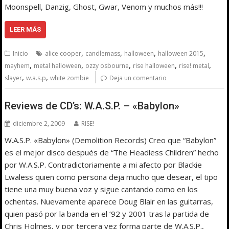
Moonspell, Danzig, Ghost, Gwar, Venom y muchos más!!!
LEER MÁS
,
,
,
,
Inicio
alice cooper
candlemass
halloween
halloween 2015
,
,
,
,
,
mayhem
metal halloween
ozzy osbourne
rise halloween
rise! metal
,
,
slayer
w.a.s.p
white zombie
Deja un comentario
Reviews de CD’s: W.A.S.P. – «Babylon»
diciembre 2, 2009
RISE!
W.A.S.P. «Babylon» (Demolition Records) Creo que “Babylon”
es el mejor disco después de “The Headless Children” hecho
por W.A.S.P. Contradictoriamente a mi afecto por Blackie
Lwaless quien como persona deja mucho que desear, el tipo
tiene una muy buena voz y sigue cantando como en los
ochentas. Nuevamente aparece Doug Blair en las guitarras,
quien pasó por la banda en el ’92 y 2001 tras la partida de
Chris Holmes, y por tercera vez forma parte de W.A.S.P.,