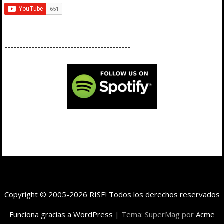
------------------------------------------
Copyright © 2005-2026 RISE! Todos los derechos reservados
Funciona gracias a WordPress
|
Tema: SuperMag por
Acme