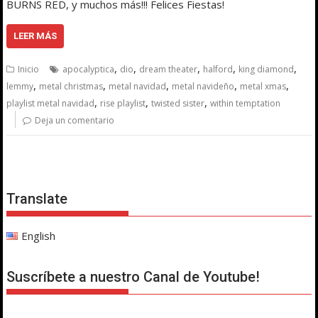
BURNS RED, y muchos más!!! Felices Fiestas!
LEER MÁS
,
,
,
,
,
Inicio
apocalyptica
dio
dream theater
halford
king diamond
,
,
,
,
,
lemmy
metal christmas
metal navidad
metal navideño
metal xmas
,
,
,
playlist metal navidad
rise playlist
twisted sister
within temptation
Deja un comentario
Translate
English
Suscríbete a nuestro Canal de Youtube!