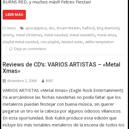
BURNS RED, y muchos más!!! Felices Fiestas!
LEER MÁS
,
,
,
,
,
Inicio
apocalyptica
dio
dream theater
halford
king diamond
,
,
,
,
,
lemmy
metal christmas
metal navidad
metal navideño
metal xmas
,
,
,
playlist metal navidad
rise playlist
twisted sister
within temptation
Deja un comentario
Reviews de CD’s: VARIOS ARTISTAS – «Metal
Xmas»
diciembre 2, 2009
RISE!
VARIOS ARTISTAS «Metal Xmas» (Eagle Rock Entertainment)
Ya acercándose las fechas navideñas no podía faltar que los
metaleros puedan festejar con buena música, sin querer
pegarse un tiro en la cabeza por algunos odiosos villancicos.
En esta oportunidad, Bob Kulick produce esta edición que
incluye los más notables metaleros de la escena de todos los