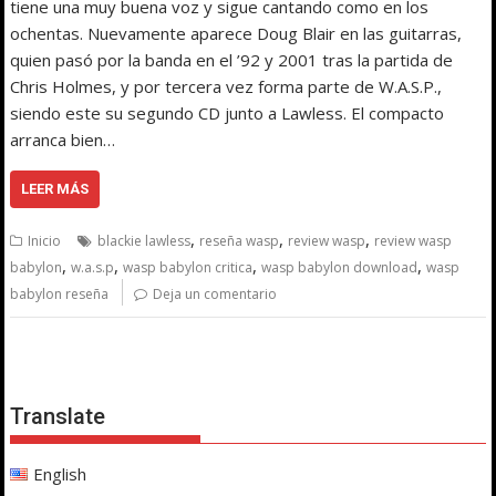
tiene una muy buena voz y sigue cantando como en los
ochentas. Nuevamente aparece Doug Blair en las guitarras,
quien pasó por la banda en el ’92 y 2001 tras la partida de
Chris Holmes, y por tercera vez forma parte de W.A.S.P.,
siendo este su segundo CD junto a Lawless. El compacto
arranca bien…
LEER MÁS
,
,
,
Inicio
blackie lawless
reseña wasp
review wasp
review wasp
,
,
,
,
babylon
w.a.s.p
wasp babylon critica
wasp babylon download
wasp
babylon reseña
Deja un comentario
Translate
English