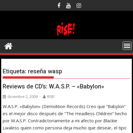
Saltar
al
contenido
Etiqueta:
reseña wasp
Reviews de CD’s: W.A.S.P. – «Babylon»
diciembre 2, 2009
RISE!
W.A.S.P. «Babylon» (Demolition Records) Creo que “Babylon”
es el mejor disco después de “The Headless Children” hecho
por W.A.S.P. Contradictoriamente a mi afecto por Blackie
Lwaless quien como persona deja mucho que desear, el tipo