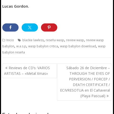
Lucas Gordon.
,
,
,
Inicio
blackie lawless
reseña wasp
review wasp
review wasp
,
,
,
,
babylon
w.a.s.p
wasp babylon critica
wasp babylon download
wasp
babylon reseña
Navegación
Reviews de CD’s: VARIOS
Sábado 26 de Diciembre –
de
ARTISTAS – «Metal Xmas»
THROUGH THE EYES OF
entradas
PERVERSION / FORCEP /
DEATH CERTIFICATE /
ECIVRESOTUA en El Cañaveral
(Playa Pascual)