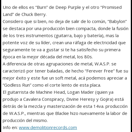
Uno de ellos es “Burn” de Deep Purple y el otro “Promised
Land” de Chuck Berry.
Considero que si bien, no deja de salir de lo común, “Babylon”
se destaca por una producción bien compacta, donde la fusión
de los tres instrumentos (guitarra, bajo y batería), mas la
potente voz de su líder, crean una ráfaga de electricidad que
seguramente te va a gustar si te ha satisfecho su primera
época en la mejor década del metal, los 80s.
A diferencia de otras agrupaciones de metal, W.A.S.P. se
caracterizó por tener baladas, de hecho “Ferever Free” fue su
mejor éxito y este fue un soft metal, acá podemos apreciar a
“Godless Run” como el corte lento de esta placa.
El guitarrista de Machine Head, Logan Mader (quien ya
produjo a Cavalera Conspiracy, Divine Heresy y Gojira) está
detrás de la mezcla y masterización de esta 14va. producción
de W.A.S.P., mientras que Blackie hizo nuevamente la labor de
producción del mismo.
Info en:
www.demolitionrecords.com