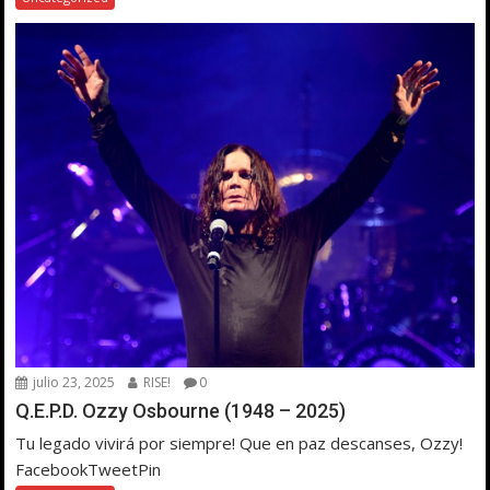
julio 23, 2025
RISE!
0
Q.E.P.D. Ozzy Osbourne (1948 – 2025)
Tu legado vivirá por siempre! Que en paz descanses, Ozzy!
FacebookTweetPin