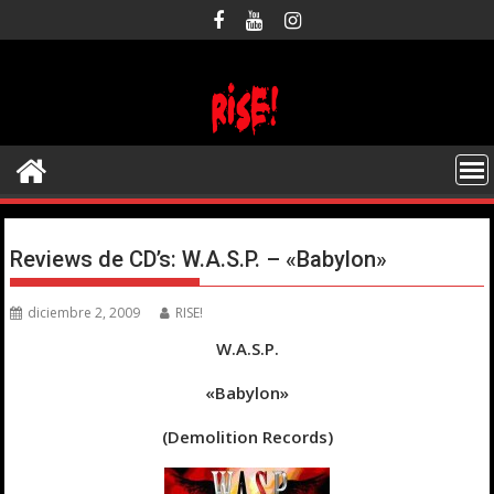
Saltar
al
contenido
Reviews de CD’s: W.A.S.P. – «Babylon»
diciembre 2, 2009
RISE!
W.A.S.P.
«Babylon»
(Demolition Records)