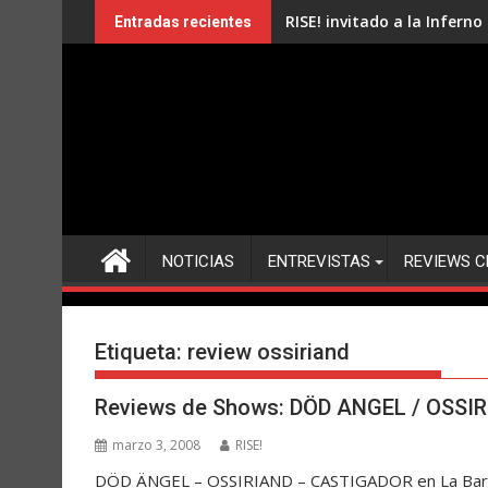
Saltar
RISE! invitado a la Infern
Entradas recientes
al
contenido
NOTICIAS
ENTREVISTAS
REVIEWS C
Etiqueta:
review ossiriand
Reviews de Shows: DÖD ANGEL / OSSIR
marzo 3, 2008
RISE!
DÖD ÄNGEL – OSSIRIAND – CASTIGADOR en La Barra