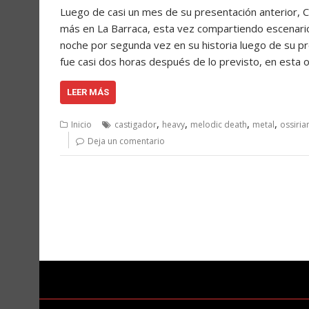
Luego de casi un mes de su presentación anterior, C
más en La Barraca, esta vez compartiendo escenario
noche por segunda vez en su historia luego de su p
fue casi dos horas después de lo previsto, en esta 
LEER MÁS
,
,
,
,
Inicio
castigador
heavy
melodic death
metal
ossiria
Deja un comentario