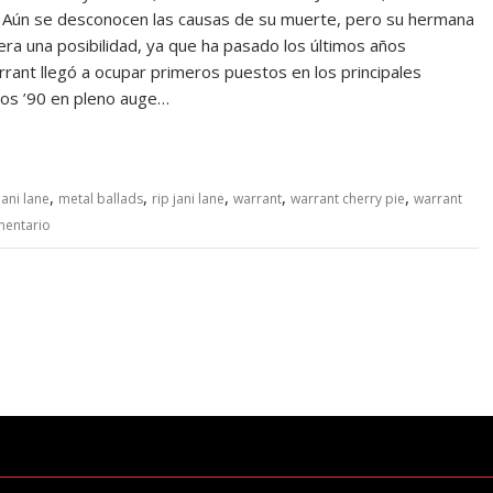
. Aún se desconocen las causas de su muerte, pero su hermana
 era una posibilidad, ya que ha pasado los últimos años
rrant llegó a ocupar primeros puestos en los principales
 los ’90 en pleno auge…
,
,
,
,
,
jani lane
metal ballads
rip jani lane
warrant
warrant cherry pie
warrant
mentario