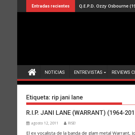
Saltar
Q.E.P.D. Ozzy Osbourne (19
Entradas recientes
al
contenido
NOTICIAS
ENTREVISTAS
REVIEWS C
Etiqueta:
rip jani lane
R.I.P. JANI LANE (WARRANT) (1964-201
agosto 12, 2011
RISE!
El ex vocalista de la banda de glam metal Warrant, 