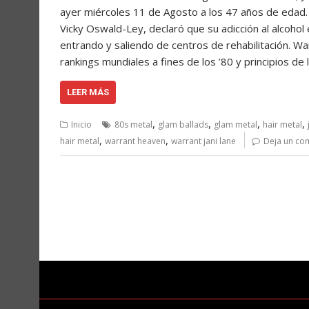
ayer miércoles 11 de Agosto a los 47 años de edad
Vicky Oswald-Ley, declaró que su adicción al alcohol
entrando y saliendo de centros de rehabilitación. Wa
rankings mundiales a fines de los ’80 y principios de
LEER MÁS
,
,
,
,
Inicio
80s metal
glam ballads
glam metal
hair metal
,
,
hair metal
warrant heaven
warrant jani lane
Deja un co