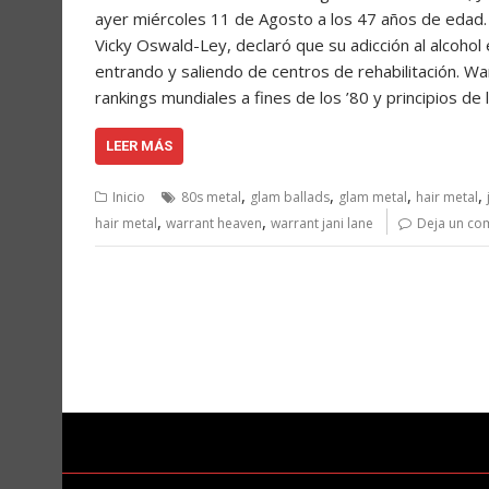
ayer miércoles 11 de Agosto a los 47 años de edad
Vicky Oswald-Ley, declaró que su adicción al alcohol
entrando y saliendo de centros de rehabilitación. Wa
rankings mundiales a fines de los ’80 y principios de
LEER MÁS
,
,
,
,
Inicio
80s metal
glam ballads
glam metal
hair metal
,
,
hair metal
warrant heaven
warrant jani lane
Deja un co