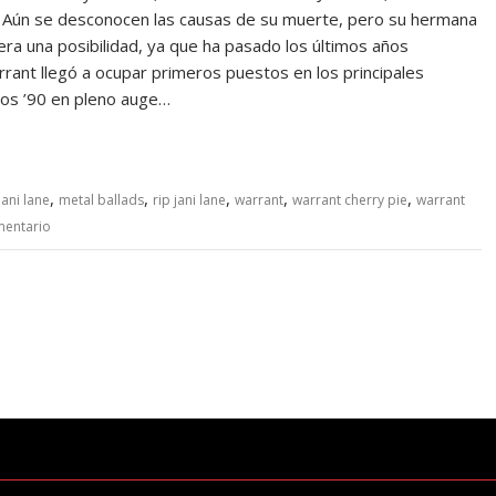
. Aún se desconocen las causas de su muerte, pero su hermana
 era una posibilidad, ya que ha pasado los últimos años
rrant llegó a ocupar primeros puestos en los principales
 los ’90 en pleno auge…
,
,
,
,
,
jani lane
metal ballads
rip jani lane
warrant
warrant cherry pie
warrant
mentario