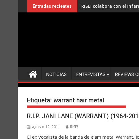
Saltar
RISE! colabora con el Infe
Entradas recientes
al
contenido
NOTICIAS
ENTREVISTAS
REVIEWS C
Etiqueta:
warrant hair metal
R.I.P. JANI LANE (WARRANT) (1964-201
agosto 12, 2011
RISE!
El ex vocalista de la banda de glam metal Warrant, 