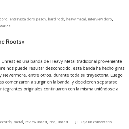
,
,
,
,
,
 doro
entrevista doro pesch
hard rock
heavy metal
interview doro
tarios
he Roots»
nrest es una banda de Heavy Metal tradicional proveniente
bre nos puede resultar desconocido, esta banda ha hecho giras
h y Nevermore, entre otros, durante toda su trayectoria. Luego
mas comenzaron a surgir en la banda, y decidieron separarse
integrantes originales continuaron con la misma uniéndose a
,
,
,
,
records
metal
review unrest
rise
unrest
Deja un comentario