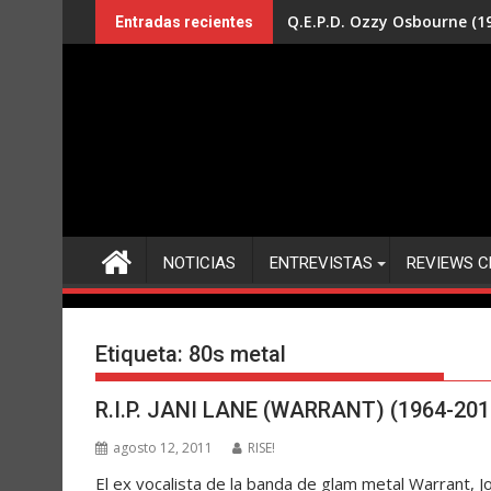
Saltar
Q.E.P.D. Ozzy Osbourne (19
Entradas recientes
al
contenido
NOTICIAS
ENTREVISTAS
REVIEWS C
Etiqueta:
80s metal
R.I.P. JANI LANE (WARRANT) (1964-201
agosto 12, 2011
RISE!
El ex vocalista de la banda de glam metal Warrant, 