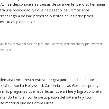
. Aún se desconocen las causas de su muerte, pero su hermana
 era una posibilidad, ya que ha pasado los últimos años
rrant llegó a ocupar primeros puestos en los principales
 los ’90 en pleno auge…
,
,
,
,
,
jani lane
metal ballads
rip jani lane
warrant
warrant cherry pie
warrant
mentario
a alemana Doro Pesch estuvo de gira junto a su banda por
el 8 de Abril a Hollywood, California. Lucas Gordon, quien ya
a más preguntas que hacerle, así que allí fue y logró concretar
ntando también con la participación del baterista y tour
ste material que nos envía Lucas…