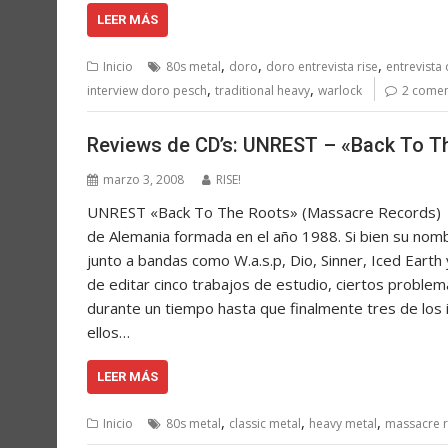
LEER MÁS
,
,
,
Inicio
80s metal
doro
doro entrevista rise
entrevista
,
,
interview doro pesch
traditional heavy
warlock
2 comen
Reviews de CD’s: UNREST – «Back To T
marzo 3, 2008
RISE!
UNREST «Back To The Roots» (Massacre Records) U
de Alemania formada en el año 1988. Si bien su nom
junto a bandas como W.a.s.p, Dio, Sinner, Iced Eart
de editar cinco trabajos de estudio, ciertos proble
durante un tiempo hasta que finalmente tres de los 
ellos…
LEER MÁS
,
,
,
Inicio
80s metal
classic metal
heavy metal
massacre 