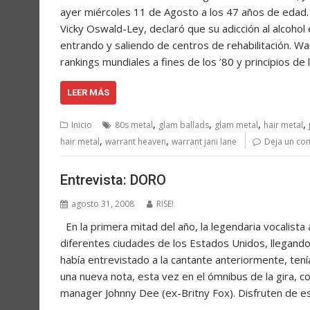
ayer miércoles 11 de Agosto a los 47 años de edad
Vicky Oswald-Ley, declaró que su adicción al alcohol
entrando y saliendo de centros de rehabilitación. Wa
rankings mundiales a fines de los ’80 y principios de
LEER MÁS
,
,
,
,
Inicio
80s metal
glam ballads
glam metal
hair metal
,
,
hair metal
warrant heaven
warrant jani lane
Deja un co
Entrevista: DORO
agosto 31, 2008
RISE!
En la primera mitad del año, la legendaria vocalist
diferentes ciudades de los Estados Unidos, llegando 
había entrevistado a la cantante anteriormente, tení
una nueva nota, esta vez en el ómnibus de la gira, co
manager Johnny Dee (ex-Britny Fox). Disfruten de e