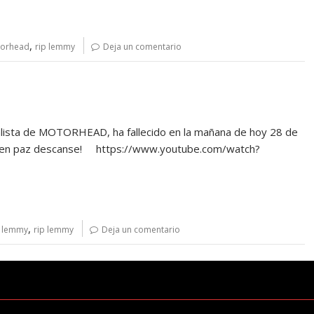
,
torhead
rip lemmy
Deja un comentario
calista de MOTORHEAD, ha fallecido en la mañana de hoy 28 de
ue en paz descanse! https://www.youtube.com/watch?
,
 lemmy
rip lemmy
Deja un comentario