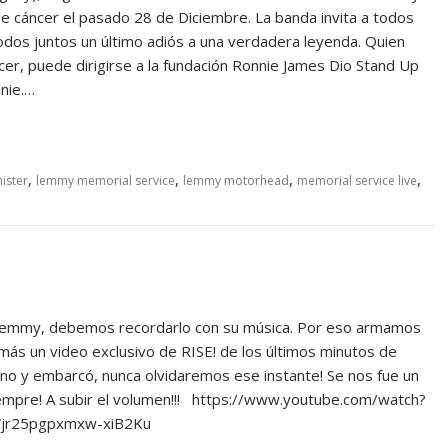
de cáncer el pasado 28 de Diciembre. La banda invita a todos
todos juntos un último adiós a una verdadera leyenda. Quien
ncer, puede dirigirse a la fundación Ronnie James Dio Stand Up
nie.…
,
,
,
,
ister
lemmy memorial service
lemmy motorhead
memorial service live
o Lemmy, debemos recordarlo con su música. Por eso armamos
más un video exclusivo de RISE! de los últimos minutos de
o y embarcó, nunca olvidaremos ese instante! Se nos fue un
iempre! A subir el volumen!!! https://www.youtube.com/watch?
FVjr25pgpxmxw-xiB2Ku