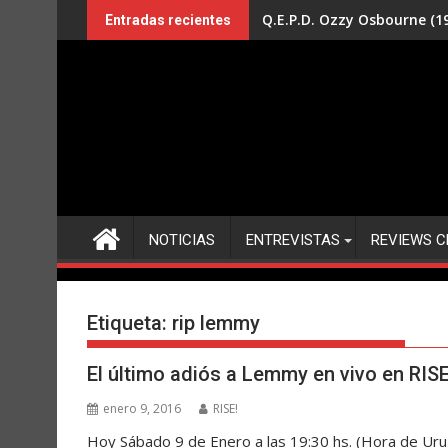
Saltar
Q.E.P.D. Ozzy Osbourne (19
Entradas recientes
al
contenido
NOTICIAS
ENTREVISTAS
REVIEWS C
Etiqueta:
rip lemmy
El último adiós a Lemmy en vivo en RISE
enero 9, 2016
RISE!
Hoy Sábado 9 de Enero a las 19:30 hs. (Hora de Urug