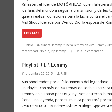
Kilmister, el líder de MOTÖRHEAD, quien falleciera 
los fans del mundo a seguir la transmisión y darles 
quiera realizar donaciones para la lucha contra el cá
And Shout liderada por Wendy Dio, la esposa de Ron
LEER MÁS
,
,
Inicio
funeral lemmy
funeral lemmy en vivo
lemmy kilm
,
,
motorhead
rip dio
rip lemmy
Deja un comentario
Playlist R.I.P. Lemmy
diciembre 29, 2015
RISE!
Aún shockeados por el fallecimiento del legendari
un Playlist con más de 40 temas de toda su carrera 
Lemmy en su paso por Uruguay. Nos estrechó la man
ícono, una leyenda, pero su música perdurará por s
v=uCCsNHXG0EI&index=1&list=PL4kqp98jqoWc8