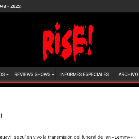
48 - 2025)
DS
REVIEWS SHOWS
INFORMES ESPECIALES
ARCHIVO
!
uay), seguí en vivo la transmisión del funeral de Ian «Lemmy»