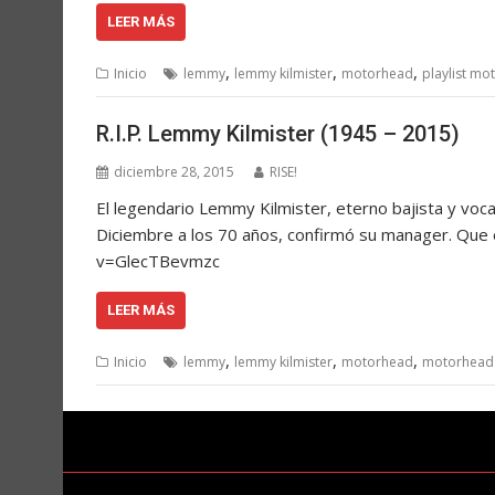
LEER MÁS
,
,
,
Inicio
lemmy
lemmy kilmister
motorhead
playlist mo
R.I.P. Lemmy Kilmister (1945 – 2015)
diciembre 28, 2015
RISE!
El legendario Lemmy Kilmister, eterno bajista y vo
Diciembre a los 70 años, confirmó su manager. Q
v=GlecTBevmzc
LEER MÁS
,
,
,
Inicio
lemmy
lemmy kilmister
motorhead
motorhead