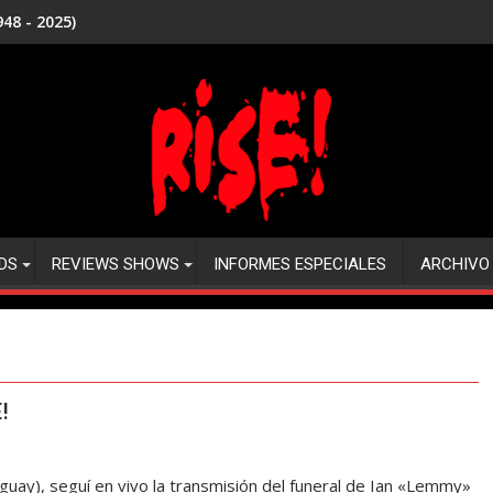
48 - 2025)
DS
REVIEWS SHOWS
INFORMES ESPECIALES
ARCHIVO
!
uay), seguí en vivo la transmisión del funeral de Ian «Lemmy»