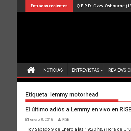
Saltar
Q.E.P.D. Ozzy Osbourne (19
Entradas recientes
al
contenido
NOTICIAS
ENTREVISTAS
REVIEWS C
Etiqueta:
lemmy motorhead
El último adiós a Lemmy en vivo en RISE
enero 9, 2016
RISE!
Hoy Sábado 9 de Enero a las 19:30 hs. (Hora de Urug