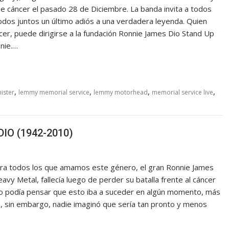
de cáncer el pasado 28 de Diciembre. La banda invita a todos
todos juntos un último adiós a una verdadera leyenda. Quien
ncer, puede dirigirse a la fundación Ronnie James Dio Stand Up
nie.…
,
,
,
,
ister
lemmy memorial service
lemmy motorhead
memorial service live
 DIO (1942-2010)
ara todos los que amamos este género, el gran Ronnie James
vy Metal, fallecía luego de perder su batalla frente al cáncer
no podía pensar que esto iba a suceder en algún momento, más
, sin embargo, nadie imaginó que sería tan pronto y menos