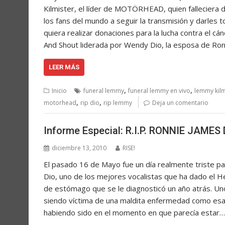
Kilmister, el líder de MOTÖRHEAD, quien falleciera 
los fans del mundo a seguir la transmisión y darles 
quiera realizar donaciones para la lucha contra el cá
And Shout liderada por Wendy Dio, la esposa de Ron
LEER MÁS
,
,
Inicio
funeral lemmy
funeral lemmy en vivo
lemmy kilm
,
,
motorhead
rip dio
rip lemmy
Deja un comentario
Informe Especial: R.I.P. RONNIE JAMES
diciembre 13, 2010
RISE!
El pasado 16 de Mayo fue un día realmente triste p
Dio, uno de los mejores vocalistas que ha dado el Hea
de estómago que se le diagnosticó un año atrás. U
siendo víctima de una maldita enfermedad como esa
habiendo sido en el momento en que parecía estar…