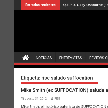
Saltar
Q.E.P.D. Ozzy Osbourne (19
Entradas recientes
al
contenido
NOTICIAS
ENTREVISTAS
REVIEWS C
Etiqueta:
rise saludo suffocation
Mike Smith (ex SUFFOCATION) saluda a 
agosto 31, 2012
RISE!
Mike Smith, el histórico baterista de SUFFOCATION 