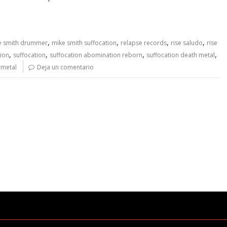
,
,
,
,
e smith drummer
mike smith suffocation
relapse records
rise saludo
rise
,
,
,
,
tion
suffocation
suffocation abomination reborn
suffocation death metal
 metal
Deja un comentario