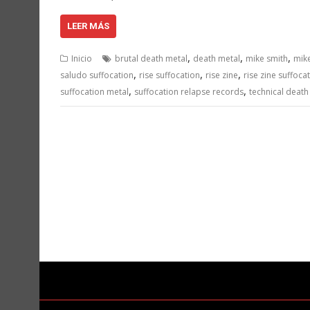
LEER MÁS
,
,
,
Inicio
brutal death metal
death metal
mike smith
mik
,
,
,
saludo suffocation
rise suffocation
rise zine
rise zine suffoca
,
,
suffocation metal
suffocation relapse records
technical death