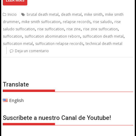
LEER MÁS
,
,
,
Inicio
brutal death metal
death metal
mike smith
mike smith
,
,
,
,
drummer
mike smith suffocation
relapse records
rise saludo
rise
,
,
,
,
saludo suffocation
rise suffocation
rise zine
rise zine suffocation
,
,
,
suffocation
suffocation abomination reborn
suffocation death metal
,
,
suffocation metal
suffocation relapse records
technical death metal
Deja un comentario
Translate
English
Suscríbete a nuestro Canal de Youtube!