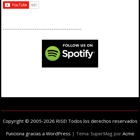
------------------------------------------
Copyright © 2005-2026 RISE! Todos los derechos reservados
Funciona gracias a WordPress
|
Tema: SuperMag por
Acme