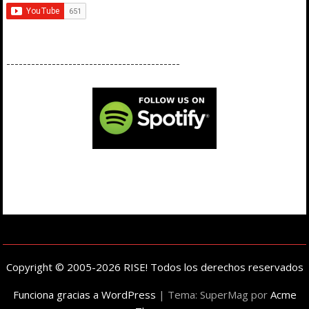
------------------------------------------
Copyright © 2005-2026 RISE! Todos los derechos reservados
Funciona gracias a WordPress
|
Tema: SuperMag por
Acme