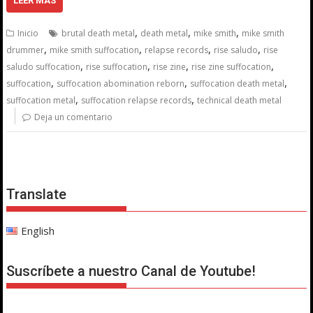
LEER MÁS
,
,
,
Inicio
brutal death metal
death metal
mike smith
mike smith
,
,
,
,
drummer
mike smith suffocation
relapse records
rise saludo
rise
,
,
,
,
saludo suffocation
rise suffocation
rise zine
rise zine suffocation
,
,
,
suffocation
suffocation abomination reborn
suffocation death metal
,
,
suffocation metal
suffocation relapse records
technical death metal
Deja un comentario
Translate
English
Suscríbete a nuestro Canal de Youtube!