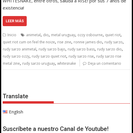
WHITESNAKE, entre otros, saluda a RISE! por sus 7 años de
existencia!
LEER MÁS
,
,
,
,
,
Inicio
animetal
dio
metal uruguay
ozzy osbourne
quiet riot
,
,
,
,
quiet riot cum on feel the noize
rise zine
ronnie james dio
rudy sarzo
,
,
,
,
rudy sarzo animetal
rudy sarzo bajo
rudy sarzo bass
rudy sarzo dio
,
,
,
rudy sarzo ozzy
rudy sarzo quiet riot
rudy sarzo rise
rudy sarzo rise
,
,
metal zine
rudy sarzo uruguay
whitesnake
Deja un comentario
Translate
English
Suscríbete a nuestro Canal de Youtube!