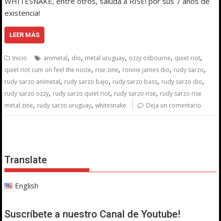
WHITESNAKE, entre otros, saluda a RISE! por sus 7 años de
existencia!
LEER MÁS
,
,
,
,
,
Inicio
animetal
dio
metal uruguay
ozzy osbourne
quiet riot
,
,
,
,
quiet riot cum on feel the noize
rise zine
ronnie james dio
rudy sarzo
,
,
,
,
rudy sarzo animetal
rudy sarzo bajo
rudy sarzo bass
rudy sarzo dio
,
,
,
rudy sarzo ozzy
rudy sarzo quiet riot
rudy sarzo rise
rudy sarzo rise
,
,
metal zine
rudy sarzo uruguay
whitesnake
Deja un comentario
Translate
English
Suscríbete a nuestro Canal de Youtube!