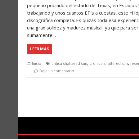
pequeño poblado del estado de Texas, en Estados Un
trabajando y unos cuantos EP’s a cuestas, este «H
discográfica completa. Es quizás toda esa experienci
una gran solidez y madurez musical, ya que para ser
sumamente…
LEER MÁS
,
,
Inicio
critica shattered sun
cronica shattered sun
rese
Deja un comentario