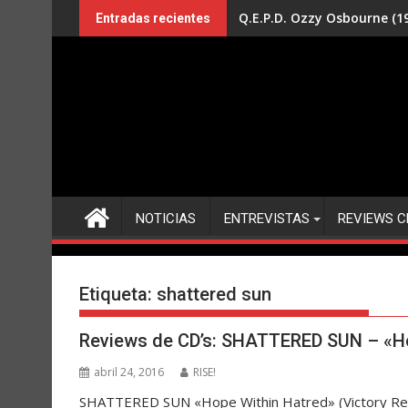
Saltar
Q.E.P.D. Ozzy Osbourne (19
Entradas recientes
al
contenido
NOTICIAS
ENTREVISTAS
REVIEWS C
Etiqueta:
shattered sun
Reviews de CD’s: SHATTERED SUN – «Ho
abril 24, 2016
RISE!
SHATTERED SUN «Hope Within Hatred» (Victory Rec