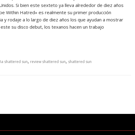
idos. Si bien este sexteto ya lleva alrededor de diez años
ope Within Hatred» es realmente su primer producción
a y rodaje a lo largo de diez años los que ayudan a mostrar
 este su disco debut, los texanos hacen un trabajo
,
,
ña shattered sun
review shattered sun
shattered sun