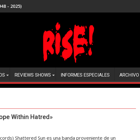
48 - 2025)
DS
REVIEWS SHOWS
INFORMES ESPECIALES
ARCHIVO
pe Within Hatred»
ords) Shattered Sun es una banda proveniente de un