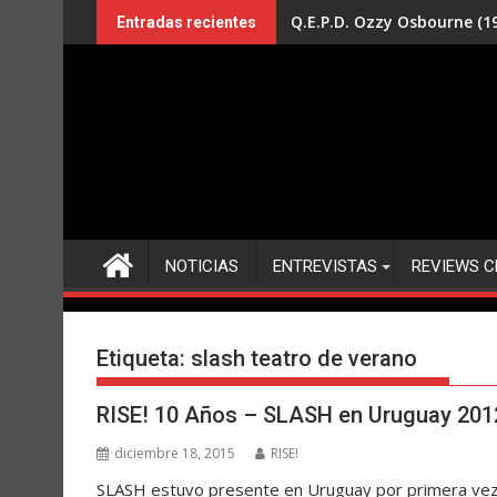
Saltar
Q.E.P.D. Ozzy Osbourne (19
Entradas recientes
al
contenido
NOTICIAS
ENTREVISTAS
REVIEWS C
Etiqueta:
slash teatro de verano
RISE! 10 Años – SLASH en Uruguay 201
diciembre 18, 2015
RISE!
SLASH estuvo presente en Uruguay por primera vez 