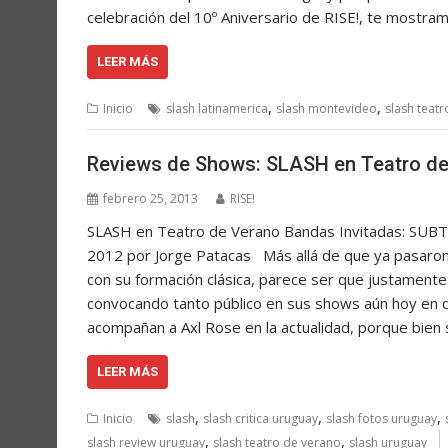
celebración del 10º Aniversario de RISE!, te mostr
LEER MÁS
,
,
Inicio
slash latinamerica
slash montevideo
slash teat
Reviews de Shows: SLASH en Teatro d
febrero 25, 2013
RISE!
SLASH en Teatro de Verano Bandas Invitadas: SUB
2012 por Jorge Patacas Más allá de que ya pasaron
con su formación clásica, parece ser que justamente
convocando tanto público en sus shows aún hoy en día
acompañan a Axl Rose en la actualidad, porque bien
LEER MÁS
,
,
,
Inicio
slash
slash critica uruguay
slash fotos uruguay
,
,
slash review uruguay
slash teatro de verano
slash uruguay