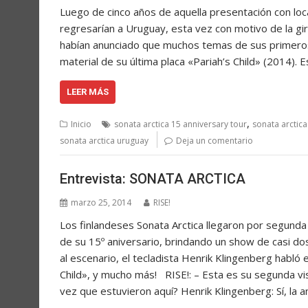
Luego de cinco años de aquella presentación con loc
regresarían a Uruguay, esta vez con motivo de la gir
habían anunciado que muchos temas de sus primeros 
material de su última placa «Pariah’s Child» (2014).
LEER MÁS
,
Inicio
sonata arctica 15 anniversary tour
sonata arctica
sonata arctica uruguay
Deja un comentario
Entrevista: SONATA ARCTICA
marzo 25, 2014
RISE!
Los finlandeses Sonata Arctica llegaron por segunda
de su 15º aniversario, brindando un show de casi dos
al escenario, el tecladista Henrik Klingenberg habló
Child», y mucho más! RISE!: – Esta es su segunda vi
vez que estuvieron aquí? Henrik Klingenberg: Sí, la 