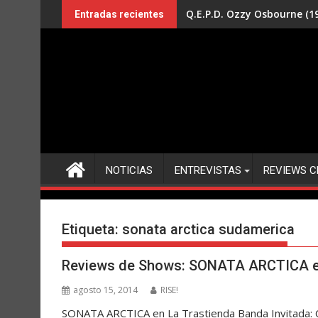
Saltar
Q.E.P.D. Ozzy Osbourne (19
Entradas recientes
al
contenido
NOTICIAS
ENTREVISTAS
REVIEWS C
Etiqueta:
sonata arctica sudamerica
Reviews de Shows: SONATA ARCTICA en
agosto 15, 2014
RISE!
SONATA ARCTICA en La Trastienda Banda Invitada: