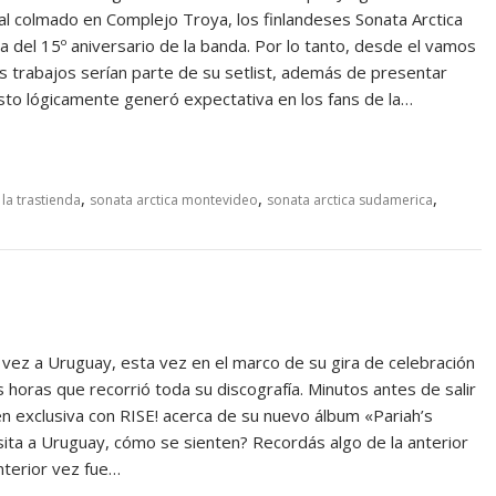
al colmado en Complejo Troya, los finlandeses Sonata Arctica
a del 15º aniversario de la banda. Por lo tanto, desde el vamos
trabajos serían parte de su setlist, además de presentar
 Esto lógicamente generó expectativa en los fans de la…
,
,
,
 la trastienda
sonata arctica montevideo
sonata arctica sudamerica
 vez a Uruguay, esta vez en el marco de su gira de celebración
 horas que recorrió toda su discografía. Minutos antes de salir
 en exclusiva con RISE! acerca de su nuevo álbum «Pariah’s
sita a Uruguay, cómo se sienten? Recordás algo de la anterior
anterior vez fue…