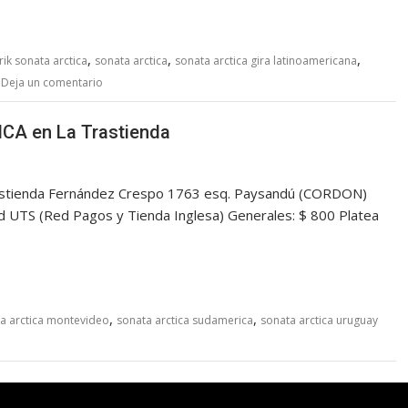
,
,
,
rik sonata arctica
sonata arctica
sonata arctica gira latinoamericana
Deja un comentario
CA en La Trastienda
tienda Fernández Crespo 1763 esq. Paysandú (CORDON)
d UTS (Red Pagos y Tienda Inglesa) Generales: $ 800 Platea
,
,
a arctica montevideo
sonata arctica sudamerica
sonata arctica uruguay