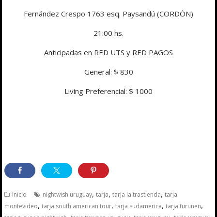
Fernández Crespo 1763 esq. Paysandú (CORDÓN)
21:00 hs.
Anticipadas en RED UTS y RED PAGOS
General: $ 830
Living Preferencial: $ 1000
,
,
,
Inicio
nightwish uruguay
tarja
tarja la trastienda
tarja
,
,
,
,
montevideo
tarja south american tour
tarja sudamerica
tarja turunen
,
,
,