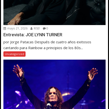
mayo 21, 2026
RISE!
0
Entrevista: JOE LYNN TURNER
por Jorge Patacas Después de cuatro años exitosos
cantando para Rainbow a principios de los 80s...
Uncategorized