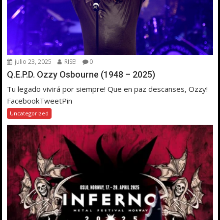
julio 23, 2025
RISE!
0
Q.E.P.D. Ozzy Osbourne (1948 – 2025)
Tu legado vivirá por siempre! Que en paz descanses, Ozzy!
FacebookTweetPin
Uncategorized