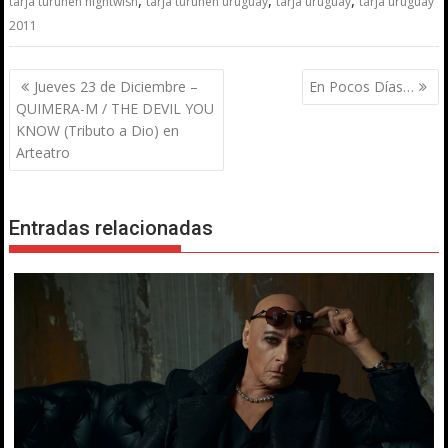
tarja turunen nightwish
tarja turunen uruguay
tarja uruguay
tarja uruguay
2011
Navegación
Jueves 23 de Diciembre –
En Pocos Días…
de
QUIMERA-M / THE DEVIL YOU
entradas
KNOW (Tributo a Dio) en
Arteatro
Entradas relacionadas