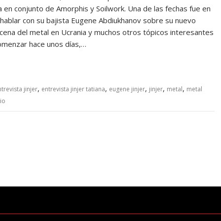
a en conjunto de Amorphis y Soilwork. Una de las fechas fue en
 hablar con su bajista Eugene Abdiukhanov sobre su nuevo
 escena del metal en Ucrania y muchos otros tópicos interesantes
comenzar hace unos días,…
,
,
,
,
,
trevista jinjer
entrevista jinjer tatiana
eugene jinjer
jinjer
metal
metal
io