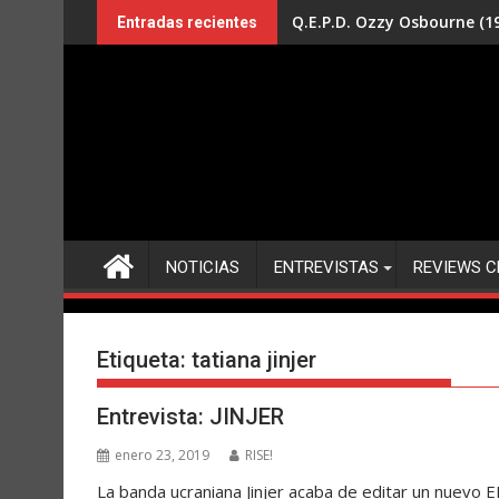
Saltar
Q.E.P.D. Ozzy Osbourne (19
Entradas recientes
al
contenido
NOTICIAS
ENTREVISTAS
REVIEWS C
Etiqueta:
tatiana jinjer
Entrevista: JINJER
enero 23, 2019
RISE!
La banda ucraniana Jinjer acaba de editar un nuevo 