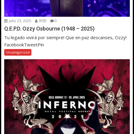
julio 23, 2025
RISE!
0
Q.E.P.D. Ozzy Osbourne (1948 – 2025)
Tu legado vivirá por siempre! Que en paz descanses, Ozzy!
FacebookTweetPin
Uncategorized