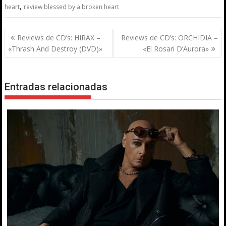
,
heart
review blessed by a broken heart
Navegación
Reviews de CD’s: HIRAX –
Reviews de CD’s: ORCHIDIA –
de
«Thrash And Destroy (DVD)»
«El Rosari D’Aurora»
entradas
Entradas relacionadas