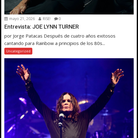
mayo 21, 2026
RISE!
0
Entrevista: JOE LYNN TURNER
por Jorge Patacas Después de cuatro años exitosos
cantando para Rainbow a principios de los 80s...
Uncategorized