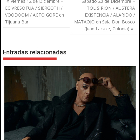
Viernes 12 de Diciembre –
Sábado 20 de Diciembre –
de
ECIVRESOTUA / SIERGOTH /
TOL SIRION / AUSTERA
entradas
VOODOOM / ACTO GORE en
EXISTENCIA / ALARIDO /
Tijuana Bar
MATAOJO en Sala Don Bosco
(Juan Lacaze, Colonia)
Entradas relacionadas