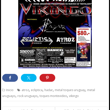
,
,
,
,
Inicio
atroz
ecliptica
hadar
metal toques uruguay
metal
,
,
,
uruguayo
rock uruguayo
toques montevideo
vikingo
Navegación