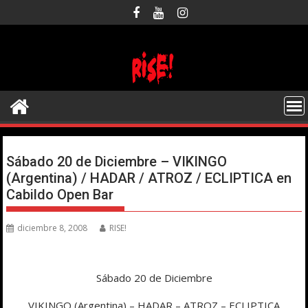
Saltar
al
contenido
Sábado 20 de Diciembre – VIKINGO
(Argentina) / HADAR / ATROZ / ECLIPTICA en
Cabildo Open Bar
diciembre 8, 2008
RISE!
Sábado 20 de Diciembre
VIKINGO (Argentina) – HADAR – ATROZ – ECLIPTICA