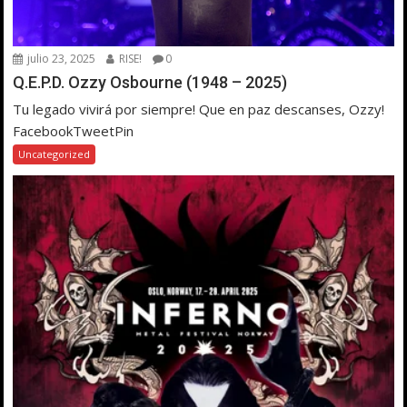
julio 23, 2025
RISE!
0
Q.E.P.D. Ozzy Osbourne (1948 – 2025)
Tu legado vivirá por siempre! Que en paz descanses, Ozzy!
FacebookTweetPin
Uncategorized